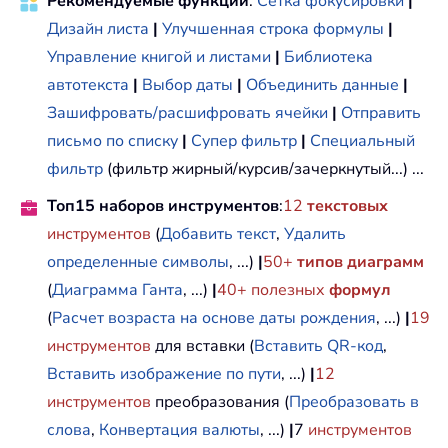
Рекомендуемые функции
:
Сетка фокусировки
|
Дизайн листа
|
Улучшенная строка формулы
|
Управление книгой и листами
|
Библиотека
автотекста
|
Выбор даты
|
Объединить данные
|
Зашифровать/расшифровать ячейки
|
Отправить
письмо по списку
|
Супер фильтр
|
Специальный
фильтр
(фильтр жирный/курсив/зачеркнутый...) ...
Топ15 наборов инструментов
:
12
текстовых
инструментов
(
Добавить текст
,
Удалить
определенные символы
, ...)
|
50+
типов диаграмм
(
Диаграмма Ганта
, ...)
|
40+ полезных
формул
(
Расчет возраста на основе даты рождения
, ...)
|
19
инструментов
для вставки (
Вставить QR-код
,
Вставить изображение по пути
, ...)
|
12
инструментов
преобразования (
Преобразовать в
слова
,
Конвертация валюты
, ...)
|
7
инструментов