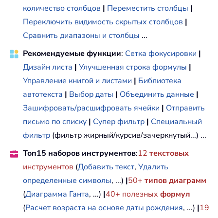
количество столбцов
|
Переместить столбцы
|
Переключить видимость скрытых столбцов
|
Сравнить диапазоны и столбцы
...
Рекомендуемые функции
:
Сетка фокусировки
|
Дизайн листа
|
Улучшенная строка формулы
|
Управление книгой и листами
|
Библиотека
автотекста
|
Выбор даты
|
Объединить данные
|
Зашифровать/расшифровать ячейки
|
Отправить
письмо по списку
|
Супер фильтр
|
Специальный
фильтр
(фильтр жирный/курсив/зачеркнутый...) ...
Топ15 наборов инструментов
:
12
текстовых
инструментов
(
Добавить текст
,
Удалить
определенные символы
, ...)
|
50+
типов диаграмм
(
Диаграмма Ганта
, ...)
|
40+ полезных
формул
(
Расчет возраста на основе даты рождения
, ...)
|
19