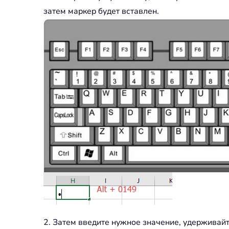
затем маркер будет вставлен.
2. Затем введите нужное значение, удерживай