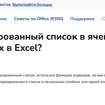
ментов.
Выполняйте больше.
ены
Советы по Office (5300)
Поддержка
рованный список в яче
 в Excel?
ированный список, используя функцию маркеров, но как с
маркированного списка в нескольких ячейках или одной яч