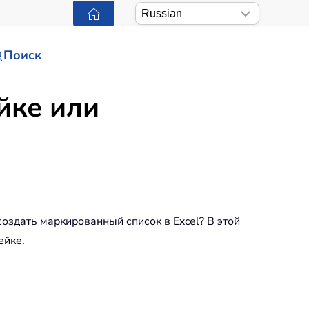
Поиск
йке или
оздать маркированный список в Excel? В этой
ейке.