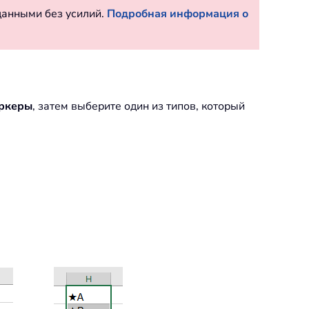
данными без усилий.
Подробная информация о
аркеры
, затем выберите один из типов, который