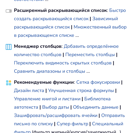
Расширенный раскрывающийся список
:
Быстро
создать раскрывающийся список
|
Зависимый
раскрывающийся список
|
Множественный выбор
в раскрывающемся списке
...
Менеджер столбцов
:
Добавить определённое
количество столбцов
|
Переместить столбцы
|
Переключить видимость скрытых столбцов
|
Сравнить диапазоны и столбцы
...
Рекомендуемые функции
:
Сетка фокусировки
|
Дизайн листа
|
Улучшенная строка формулы
|
Управление книгой и листами
|
Библиотека
автотекста
|
Выбор даты
|
Объединить данные
|
Зашифровать/расшифровать ячейки
|
Отправить
письмо по списку
|
Супер фильтр
|
Специальный
фильтр
(фильтр жирный/курсив/зачеркнутый...) ...