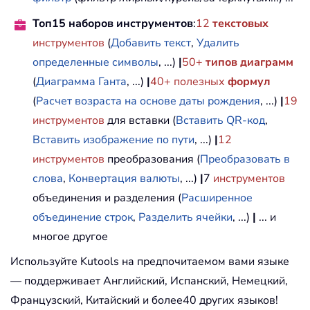
Топ15 наборов инструментов
:
12
текстовых
инструментов
(
Добавить текст
,
Удалить
определенные символы
, ...)
|
50+
типов диаграмм
(
Диаграмма Ганта
, ...)
|
40+ полезных
формул
(
Расчет возраста на основе даты рождения
, ...)
|
19
инструментов
для вставки (
Вставить QR-код
,
Вставить изображение по пути
, ...)
|
12
инструментов
преобразования (
Преобразовать в
слова
,
Конвертация валюты
, ...)
|
7
инструментов
объединения и разделения (
Расширенное
объединение строк
,
Разделить ячейки
, ...)
|
... и
многое другое
Используйте Kutools на предпочитаемом вами языке
— поддерживает Английский, Испанский, Немецкий,
Французский, Китайский и более40 других языков!