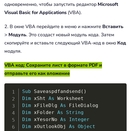
одновременно, чтобы запустить редактор
Microsoft
Visual Basic for Applications
(VBA).
2. В окне VBA перейдите в меню и нажмите
Вставить
>
Модуль
. Это создаст новый модуль кода. Затем
скопируйте и вставьте следующий VBA-код в окно
Код
модуля.
VBA код: Сохраните лист в формате PDF и
отправьте его как вложение
Copy
Sub
 Saveaspdfandsend
(
)
Dim
 xSht 
As
Dim
 xFileDlg 
As
Dim
 xFolder 
As
String
Dim
 xYesorNo 
As
Integer
Dim
 xOutlookObj 
As
Object