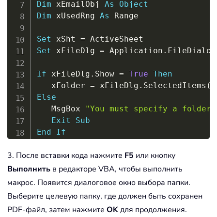
Dim
 xEmailObj 
As
Object
Dim
 xUsedRng 
As
 Range

Set
 xSht 
=
Set
 xFileDlg 
=
 Application
.
FileDialog
If
 xFileDlg
.
Show 
=
True
Then
   xFolder 
=
 xFileDlg
.
SelectedItems
(
1
Else
   MsgBox 
"You must specify a folder 
Exit
Sub
End
If
xFolder 
=
 xFolder 
+
"\"
+
 xSht
.
Name 
+
3. После вставки кода нажмите
F5
или кнопку
'Check if file already exist
Выполнить
в редакторе VBA, чтобы выполнить
If
 Len
(
Dir
(
xFolder
)
)
>
0
Then
макрос. Появится диалоговое окно выбора папки.
    xYesorNo 
=
 MsgBox
(
xFolder 
&
" alr
Выберите целевую папку, где должен быть сохранен
                      vbYesNo 
+
 vbQue
PDF-файл, затем нажмите
OK
для продолжения.
On
Error
Resume
Next