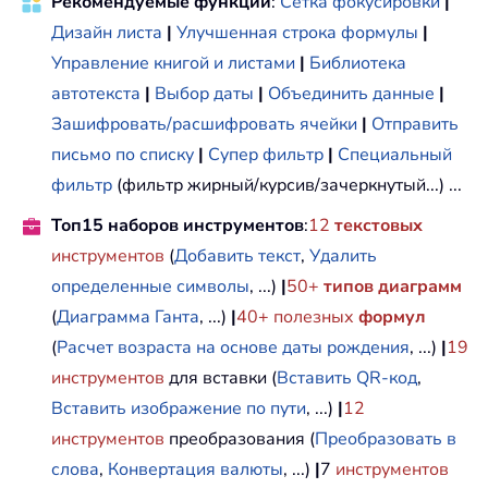
Рекомендуемые функции
:
Сетка фокусировки
|
Дизайн листа
|
Улучшенная строка формулы
|
Управление книгой и листами
|
Библиотека
автотекста
|
Выбор даты
|
Объединить данные
|
Зашифровать/расшифровать ячейки
|
Отправить
письмо по списку
|
Супер фильтр
|
Специальный
фильтр
(фильтр жирный/курсив/зачеркнутый...) ...
Топ15 наборов инструментов
:
12
текстовых
инструментов
(
Добавить текст
,
Удалить
определенные символы
, ...)
|
50+
типов диаграмм
(
Диаграмма Ганта
, ...)
|
40+ полезных
формул
(
Расчет возраста на основе даты рождения
, ...)
|
19
инструментов
для вставки (
Вставить QR-код
,
Вставить изображение по пути
, ...)
|
12
инструментов
преобразования (
Преобразовать в
слова
,
Конвертация валюты
, ...)
|
7
инструментов