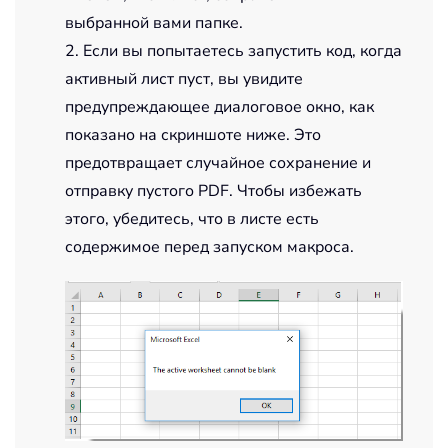
выбранной вами папке.
'Create Outlook email 
Set
 xOutlookObj 
=
 CreateObject
(
"O
2. Если вы попытаетесь запустить код, когда
Set
 xEmailObj 
=
 xOutlookObj
.
Creat
активный лист пуст, вы увидите
With
 xEmailObj

предупреждающее диалоговое окно, как
.
Display

показано на скриншоте ниже. Это
.
To
=
""
предотвращает случайное сохранение и
.
CC 
=
""
отправку пустого PDF. Чтобы избежать
.
Subject 
=
 xSht
.
Name 
+
".pdf"
.
Attachments
.
Add xFolder

этого, убедитесь, что в листе есть
If
 DisplayEmail 
=
False
Then
содержимое перед запуском макроса.
'.Send
End
If
End
With
Else
  MsgBox 
"The active worksheet cannot
Exit
Sub
End
If
End
Sub