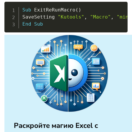
Copy
Sub
 ExitReRunMacro
(
)
SaveSetting 
"Kutools"
,
"Macro"
,
"min"
End
Sub
Раскройте магию Excel с