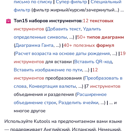
письмо по списку
|
Супер фильтр
|
Специальный
фильтр
(фильтр жирный/курсив/зачеркнутый...) ...
Топ15 наборов инструментов
:
12
текстовых
инструментов
(
Добавить текст
,
Удалить
определенные символы
, ...)
|
50+
типов диаграмм
(
Диаграмма Ганта
, ...)
|
40+ полезных
формул
(
Расчет возраста на основе даты рождения
, ...)
|
19
инструментов
для вставки (
Вставить QR-код
,
Вставить изображение по пути
, ...)
|
12
инструментов
преобразования (
Преобразовать в
слова
,
Конвертация валюты
, ...)
|
7
инструментов
объединения и разделения (
Расширенное
объединение строк
,
Разделить ячейки
, ...)
|
... и
многое другое
Используйте Kutools на предпочитаемом вами языке
— поддерживает Английский, Испанский, Немецкий,