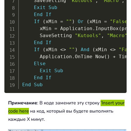
    SaveSetting 
"Kutools"
,
"Macro"
,
"
Exit
Sub
End
If
If
(
xMin 
=
""
)
Or
(
xMin 
=
"False"
      xMin 
=
 Application
.
InputBox
(
pro
      SaveSetting 
"Kutools"
,
"Macro"
,
End
If
If
(
xMin 
<
>
""
)
And
(
xMin 
<
>
"Fal
      Application
.
OnTime Now
(
)
+
 Time
Else
Exit
Sub
End
If
End
Sub
Примечание
: В коде замените эту строку
‘Insert your
code here
на код, который вы будете выполнять
каждые X минут.