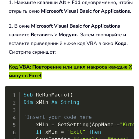
1. Нажмите клавиши
Alt
+
F11
одновременно, чтобы
открыть окно
Microsoft Visual Basic for Applications
.
2. В окне
Microsoft Visual Basic for Applications
нажмите
Вставить
>
Модуль
. Затем скопируйте и
вставьте приведенный ниже код VBA в окно
Кода
.
Смотрите скриншот:
Код VBA: Повторение или цикл макроса каждые X
минут в Excel
Copy
Sub
 ReRunMacro
(
)
Dim
 xMin 
As
String
'Insert your code here
    xMin 
=
 GetSetting
(
AppName
:
=
"Kutoo
If
 xMin 
=
"Exit"
Then