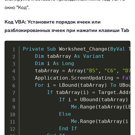
окно "Код".
Код VBA: Установите порядок ячеек или
разблокированных ячеек при нажатии клавиши Tab
Copy
Private
Sub
 Worksheet_Change
(
ByVal
 Ta
Dim
 tabArray 
As
Variant
Dim
 i 
As
Long
    tabArray 
=
 Array
(
"B5"
,
"C6"
,
"D7"
    Application
.
ScreenUpdating 
=
Fals
For
 i 
=
 LBound
(
tabArray
)
To
 UBoun
If
 tabArray
(
i
)
=
 Target
.
Addre
If
 i 
=
 UBound
(
tabArray
)
T
Me
.
Range
(
tabArray
(
LBo
Else
Me
.
Range
(
tabArray
(
i 
+
End
If