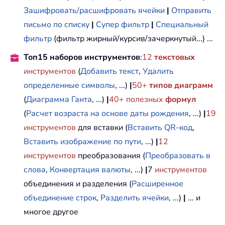
Зашифровать/расшифровать ячейки
|
Отправить
письмо по списку
|
Супер фильтр
|
Специальный
фильтр
(фильтр жирный/курсив/зачеркнутый...) ...
Топ15 наборов инструментов
:
12
текстовых
инструментов
(
Добавить текст
,
Удалить
определенные символы
, ...)
|
50+
типов диаграмм
(
Диаграмма Ганта
, ...)
|
40+ полезных
формул
(
Расчет возраста на основе даты рождения
, ...)
|
19
инструментов
для вставки (
Вставить QR-код
,
Вставить изображение по пути
, ...)
|
12
инструментов
преобразования (
Преобразовать в
слова
,
Конвертация валюты
, ...)
|
7
инструментов
объединения и разделения (
Расширенное
объединение строк
,
Разделить ячейки
, ...)
|
... и
многое другое