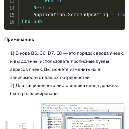
End
If
Next
 i

    Application
.
ScreenUpdating 
=
True
End
Sub
Примечания:
1) В коде B5, C6, D7, E8 — это порядок ввода ячеек,
и вы должны использовать прописные буквы
адресов ячеек. Вы можете изменить их в
зависимости от ваших потребностей.
2) Для защищенного листа ячейки ввода должны
быть разблокированы.