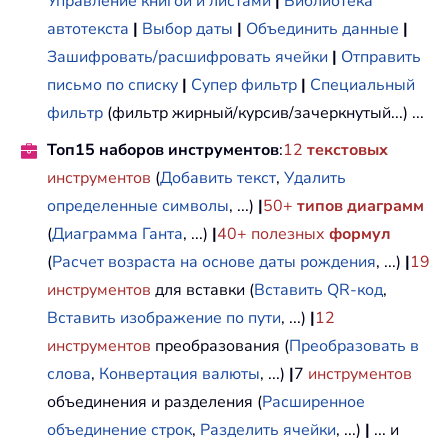
Управление книгой и листами
|
Библиотека
автотекста
|
Выбор даты
|
Объединить данные
|
Зашифровать/расшифровать ячейки
|
Отправить
письмо по списку
|
Супер фильтр
|
Специальный
фильтр
(фильтр жирный/курсив/зачеркнутый...) ...
Топ15 наборов инструментов
:
12
текстовых
инструментов
(
Добавить текст
,
Удалить
определенные символы
, ...)
|
50+
типов диаграмм
(
Диаграмма Ганта
, ...)
|
40+ полезных
формул
(
Расчет возраста на основе даты рождения
, ...)
|
19
инструментов
для вставки (
Вставить QR-код
,
Вставить изображение по пути
, ...)
|
12
инструментов
преобразования (
Преобразовать в
слова
,
Конвертация валюты
, ...)
|
7
инструментов
объединения и разделения (
Расширенное
объединение строк
,
Разделить ячейки
, ...)
|
... и