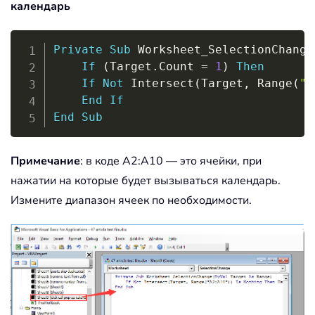
календарь
Copy
Private
Sub
 Worksheet_SelectionChange
If
(
Target
.
Count 
=
1
)
Then
If
Not
 Intersect
(
Target
,
 Range
(
"A
End
If
End
Sub
Примечание
: в коде A2:A10 — это ячейки, при
нажатии на которые будет вызываться календарь.
Измените диапазон ячеек по необходимости.