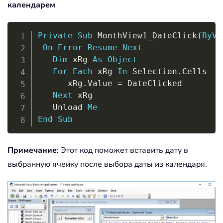
календарем
Copy
Private
Sub
 MonthView1_DateClick
(
ByVa
On
Error
Resume
Next
Dim
 xRg 
As
Object
For
Each
 xRg 
In
 Selection
.
Cells

      xRg
.
Value 
=
 DateClicked

Next
 xRg 

   Unload 
Me
End
Sub
Примечание
: Этот код поможет вставить дату в
выбранную ячейку после выбора даты из календаря.