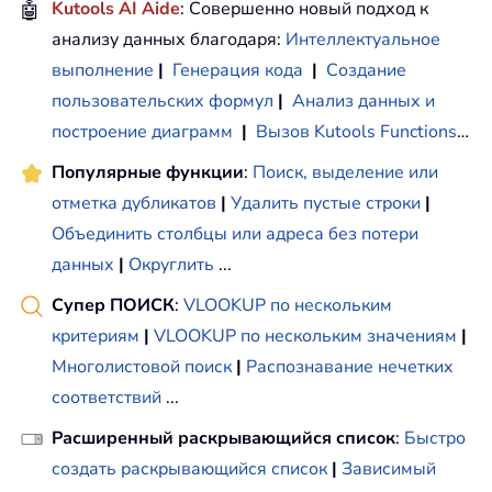
🤖
Kutools AI Aide
: Совершенно новый подход к
анализу данных благодаря:
Интеллектуальное
выполнение
|
Генерация кода
|
Создание
пользовательских формул
|
Анализ данных и
построение диаграмм
|
Вызов Kutools Functions
…
Популярные функции
:
Поиск, выделение или
отметка дубликатов
|
Удалить пустые строки
|
Объединить столбцы или адреса без потери
данных
|
Округлить
...
Супер ПОИСК
:
VLOOKUP по нескольким
критериям
|
VLOOKUP по нескольким значениям
|
Многолистовой поиск
|
Распознавание нечетких
соответствий
...
Расширенный раскрывающийся список
:
Быстро
создать раскрывающийся список
|
Зависимый