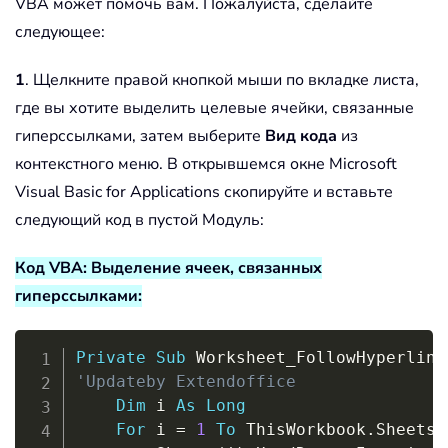
VBA может помочь вам. Пожалуйста, сделайте
следующее:
1
. Щелкните правой кнопкой мыши по вкладке листа,
где вы хотите выделить целевые ячейки, связанные
гиперссылками, затем выберите
Вид кода
из
контекстного меню. В открывшемся окне Microsoft
Visual Basic for Applications скопируйте и вставьте
следующий код в пустой Модуль:
Код VBA: Выделение ячеек, связанных
гиперссылками:
Copy
Private
Sub
 Worksheet_FollowHyperlink
'Updateby Extendoffice
Dim
 i 
As
Long
For
 i 
=
1
To
 ThisWorkbook
.
Sheets
.