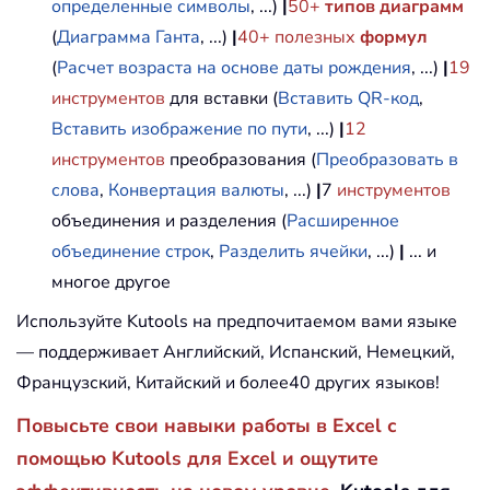
определенные символы
, ...)
|
50+
типов диаграмм
(
Диаграмма Ганта
, ...)
|
40+ полезных
формул
(
Расчет возраста на основе даты рождения
, ...)
|
19
инструментов
для вставки (
Вставить QR-код
,
Вставить изображение по пути
, ...)
|
12
инструментов
преобразования (
Преобразовать в
слова
,
Конвертация валюты
, ...)
|
7
инструментов
объединения и разделения (
Расширенное
объединение строк
,
Разделить ячейки
, ...)
|
... и
многое другое
Используйте Kutools на предпочитаемом вами языке
— поддерживает Английский, Испанский, Немецкий,
Французский, Китайский и более40 других языков!
Повысьте свои навыки работы в Excel с
помощью Kutools для Excel и ощутите