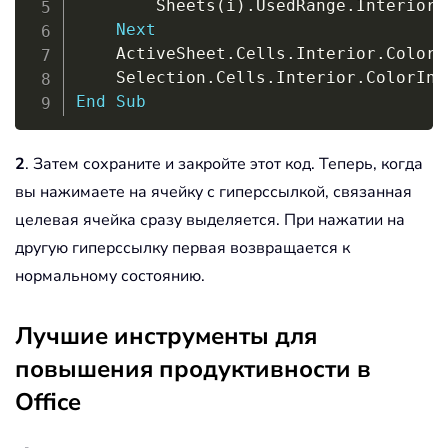
        Sheets
(
i
)
.
UsedRange
.
Interior
.
Next
    ActiveSheet
.
Cells
.
Interior
.
ColorI
    Selection
.
Cells
.
Interior
.
ColorInd
End
Sub
2
. Затем сохраните и закройте этот код. Теперь, когда
вы нажимаете на ячейку с гиперссылкой, связанная
целевая ячейка сразу выделяется. При нажатии на
другую гиперссылку первая возвращается к
нормальному состоянию.
Лучшие инструменты для
повышения продуктивности в
Office