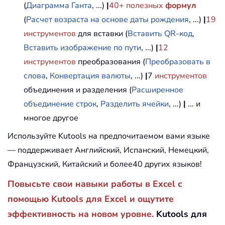
(
Диаграмма Ганта
, ...)
|
40+ полезных
формул
(
Расчет возраста на основе даты рождения
, ...)
|
19
инструментов
для вставки (
Вставить QR-код
,
Вставить изображение по пути
, ...)
|
12
инструментов
преобразования (
Преобразовать в
слова
,
Конвертация валюты
, ...)
|
7
инструментов
объединения и разделения (
Расширенное
объединение строк
,
Разделить ячейки
, ...)
|
... и
многое другое
Используйте Kutools на предпочитаемом вами языке
— поддерживает Английский, Испанский, Немецкий,
Французский, Китайский и более40 других языков!
Повысьте свои навыки работы в Excel с
помощью Kutools для Excel и ощутите
эффективность на новом уровне.
Kutools для