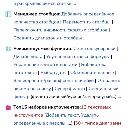
в раскрывающемся списке
...
Менеджер столбцов
:
Добавить определённое
количество столбцов
|
Переместить столбцы
|
Переключить видимость скрытых столбцов
|
Сравнить диапазоны и столбцы
...
Рекомендуемые функции
:
Сетка фокусировки
|
Дизайн листа
|
Улучшенная строка формулы
|
Управление книгой и листами
|
Библиотека
автотекста
|
Выбор даты
|
Объединить данные
|
Зашифровать/расшифровать ячейки
|
Отправить
письмо по списку
|
Супер фильтр
|
Специальный
фильтр
(фильтр жирный/курсив/зачеркнутый...) ...
Топ15 наборов инструментов
:
12
текстовых
инструментов
(
Добавить текст
,
Удалить
определенные символы
, ...)
|
50+
типов диаграмм