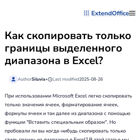
ExtendOffice
Перейти к содержимому
Как скопировать только
границы выделенного
диапазона в Excel?
Author
Siluvia
•
Last modified
2025-08-26
При использовании Microsoft Excel легко скопировать
только значения ячеек, форматирование ячеек,
формулы ячеек и так далее из диапазона с помощью
функции "Вставить специальным образом". Но
пробовали ли вы когда-нибудь скопировать только
стиль границ из диапазона в Excel? В этой статье мы