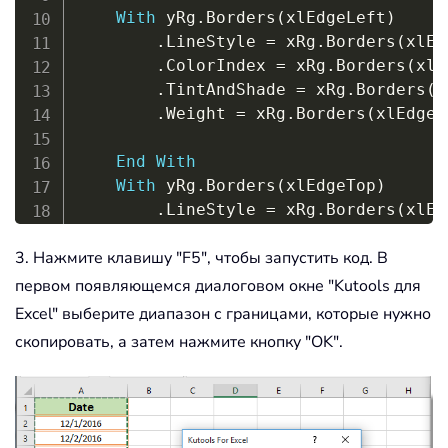
With
 yRg
.
Borders
(
xlEdgeLeft
)
.
LineStyle 
=
 xRg
.
Borders
(
xlEd
.
ColorIndex 
=
 xRg
.
Borders
(
xlE
.
TintAndShade 
=
 xRg
.
Borders
(
x
.
Weight 
=
 xRg
.
Borders
(
xlEdgeL
End
With
With
 yRg
.
Borders
(
xlEdgeTop
)
.
LineStyle 
=
 xRg
.
Borders
(
xlEd
.
ColorIndex 
=
 xRg
.
Borders
(
xlE
3. Нажмите клавишу "F5", чтобы запустить код. В
.
TintAndShade 
=
 xRg
.
Borders
(
x
.
Weight 
=
 xRg
.
Borders
(
xlEdgeT
первом появляющемся диалоговом окне "Kutools для
End
With
Excel" выберите диапазон с границами, которые нужно
With
 yRg
.
Borders
(
xlEdgeBottom
)
скопировать, а затем нажмите кнопку "OK".
.
LineStyle 
=
 xRg
.
Borders
(
xlEd
.
ColorIndex 
=
 xRg
.
Borders
(
xlE
.
TintAndShade 
=
 xRg
.
Borders
(
x
.
Weight 
=
 xRg
.
Borders
(
xlEdgeB