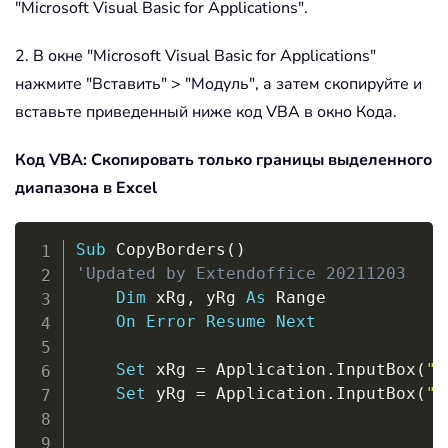
"Microsoft Visual Basic for Applications".
2. В окне "Microsoft Visual Basic for Applications"
нажмите "Вставить" > "Модуль", а затем скопируйте и
вставьте приведенный ниже код VBA в окно Кода.
Код VBA: Скопировать только границы выделенного
диапазона в Excel
Copy
Sub
 CopyBorders
(
)
'Updated by Extendoffice 20211203
Dim
 xRg
,
 yRg 
As
 Range

On
Error
Resume
Next
Set
 xRg 
=
 Application
.
InputBox
(
"S
Set
 yRg 
=
 Application
.
InputBox
(
"S