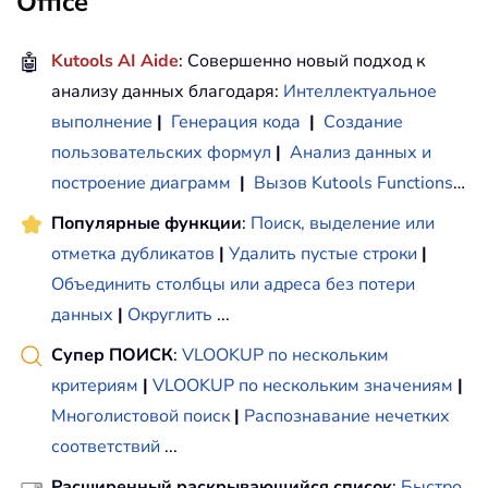
Office
🤖
Kutools AI Aide
: Совершенно новый подход к
анализу данных благодаря:
Интеллектуальное
выполнение
|
Генерация кода
|
Создание
пользовательских формул
|
Анализ данных и
построение диаграмм
|
Вызов Kutools Functions
…
Популярные функции
:
Поиск, выделение или
отметка дубликатов
|
Удалить пустые строки
|
Объединить столбцы или адреса без потери
данных
|
Округлить
...
Супер ПОИСК
:
VLOOKUP по нескольким
критериям
|
VLOOKUP по нескольким значениям
|
Многолистовой поиск
|
Распознавание нечетких
соответствий
...
Расширенный раскрывающийся список
:
Быстро