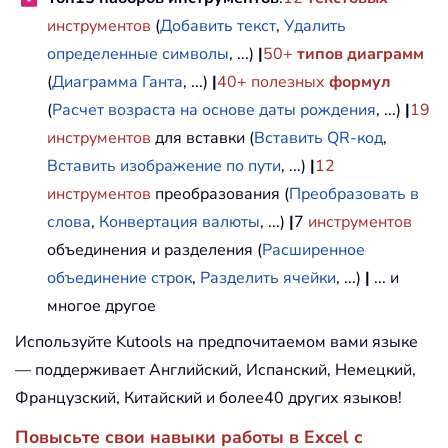
инструментов
(
Добавить текст
,
Удалить
определенные символы
, ...)
|
50+
типов диаграмм
(
Диаграмма Ганта
, ...)
|
40+ полезных
формул
(
Расчет возраста на основе даты рождения
, ...)
|
19
инструментов
для вставки (
Вставить QR-код
,
Вставить изображение по пути
, ...)
|
12
инструментов
преобразования (
Преобразовать в
слова
,
Конвертация валюты
, ...)
|
7
инструментов
объединения и разделения (
Расширенное
объединение строк
,
Разделить ячейки
, ...)
|
... и
многое другое
Используйте Kutools на предпочитаемом вами языке
— поддерживает Английский, Испанский, Немецкий,
Французский, Китайский и более40 других языков!
Повысьте свои навыки работы в Excel с