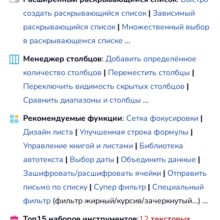
создать раскрывающийся список
|
Зависимый
раскрывающийся список
|
Множественный выбор
в раскрывающемся списке
...
Менеджер столбцов
:
Добавить определённое
количество столбцов
|
Переместить столбцы
|
Переключить видимость скрытых столбцов
|
Сравнить диапазоны и столбцы
...
Рекомендуемые функции
:
Сетка фокусировки
|
Дизайн листа
|
Улучшенная строка формулы
|
Управление книгой и листами
|
Библиотека
автотекста
|
Выбор даты
|
Объединить данные
|
Зашифровать/расшифровать ячейки
|
Отправить
письмо по списку
|
Супер фильтр
|
Специальный
фильтр
(фильтр жирный/курсив/зачеркнутый...) ...
Топ15 наборов инструментов
:
12
текстовых