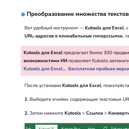
Преобразование множества текстовы
Вот удобный инструмент —
Kutools для Excel
, 
URL-адресов в кликабельные гиперссылки
, т
Kutools для Excel
предлагает более 300 продви
возможностями ИИ
позволяет Kutools автомат
Kutools для Excel...
Бесплатная пробная версия
После установки
Kutools для Excel
, пожалуйст
1
. Выберите ячейки, содержащие текстовые UR
2.
Затем нажмите
Kutools
>
Ссылка
>
Конверт