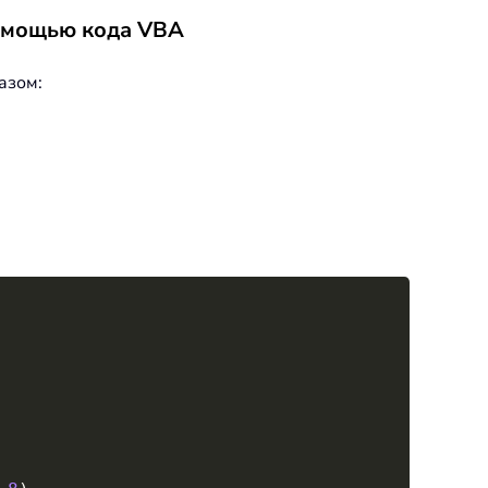
помощью кода VBA
азом:
Copy