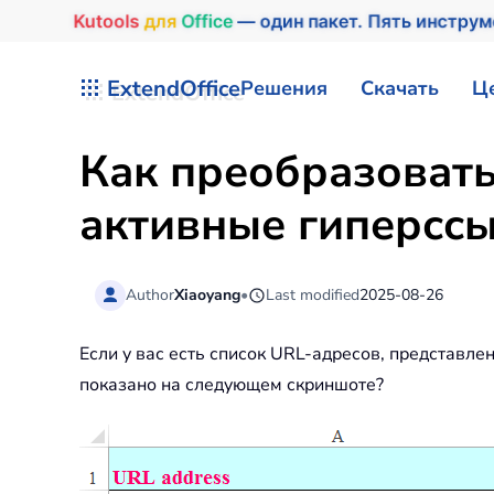
Kutools
для
Office
— один пакет. Пять инстру
Перейти к содержимому
ExtendOffice
Решения
Скачать
Ц
Как преобразовать
активные гиперссы
Author
Xiaoyang
•
Last modified
2025-08-26
Если у вас есть список URL-адресов, представл
показано на следующем скриншоте?