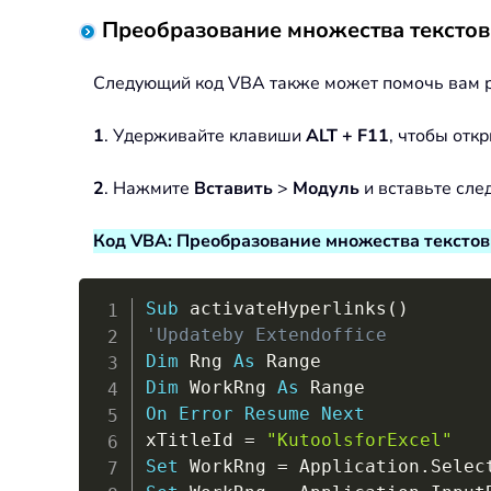
Преобразование множества текстов
Следующий код VBA также может помочь вам ре
1
. Удерживайте клавиши
ALT + F11
, чтобы отк
2
. Нажмите
Вставить
>
Модуль
и вставьте сле
Код VBA: Преобразование множества текстов
Sub
 activateHyperlinks
(
)
'Updateby Extendoffice
Dim
 Rng 
As
Dim
 WorkRng 
As
On
Error
Resume
Next
xTitleId 
=
"KutoolsforExcel"
Set
 WorkRng 
=
 Application
.