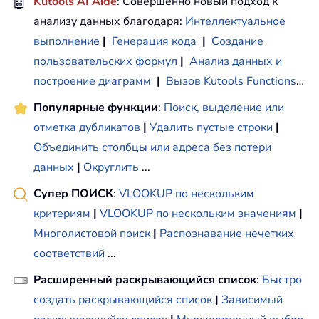
🤖
Kutools AI Aide
: Совершенно новый подход к
анализу данных благодаря:
Интеллектуальное
выполнение
|
Генерация кода
|
Создание
пользовательских формул
|
Анализ данных и
построение диаграмм
|
Вызов Kutools Functions
…
Популярные функции
:
Поиск, выделение или
отметка дубликатов
|
Удалить пустые строки
|
Объединить столбцы или адреса без потери
данных
|
Округлить
...
Супер ПОИСК
:
VLOOKUP по нескольким
критериям
|
VLOOKUP по нескольким значениям
|
Многолистовой поиск
|
Распознавание нечетких
соответствий
...
Расширенный раскрывающийся список
:
Быстро
создать раскрывающийся список
|
Зависимый