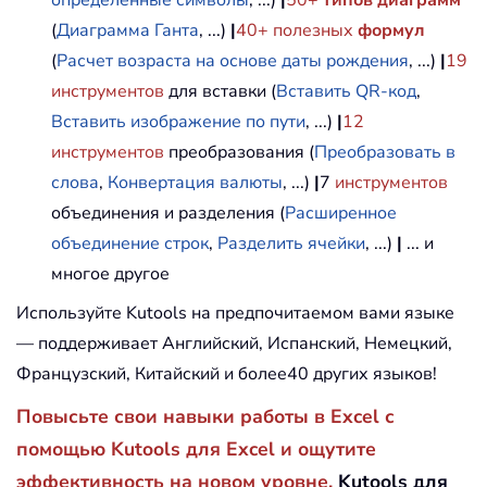
определенные символы
, ...)
|
50+
типов диаграмм
(
Диаграмма Ганта
, ...)
|
40+ полезных
формул
(
Расчет возраста на основе даты рождения
, ...)
|
19
инструментов
для вставки (
Вставить QR-код
,
Вставить изображение по пути
, ...)
|
12
инструментов
преобразования (
Преобразовать в
слова
,
Конвертация валюты
, ...)
|
7
инструментов
объединения и разделения (
Расширенное
объединение строк
,
Разделить ячейки
, ...)
|
... и
многое другое
Используйте Kutools на предпочитаемом вами языке
— поддерживает Английский, Испанский, Немецкий,
Французский, Китайский и более40 других языков!
Повысьте свои навыки работы в Excel с
помощью Kutools для Excel и ощутите
эффективность на новом уровне.
Kutools для