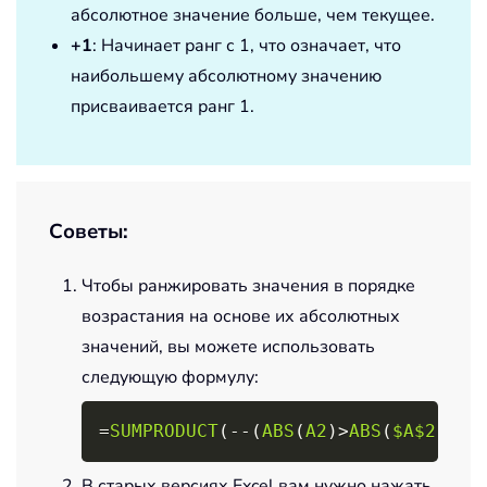
абсолютное значение больше, чем текущее.
+1
: Начинает ранг с 1, что означает, что
наибольшему абсолютному значению
присваивается ранг 1.
Советы:
Чтобы ранжировать значения в порядке
возрастания на основе их абсолютных
значений, вы можете использовать
следующую формулу:
Copy
=
SUMPRODUCT
(
-
-
(
ABS
(
A2
)
>
ABS
(
$A$2
:
$A$
В старых версиях Excel вам нужно нажать