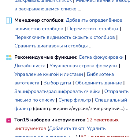
раскрывающийся список
|
Множественный выбор
в раскрывающемся списке
...
Менеджер столбцов
:
Добавить определённое
количество столбцов
|
Переместить столбцы
|
Переключить видимость скрытых столбцов
|
Сравнить диапазоны и столбцы
...
Рекомендуемые функции
:
Сетка фокусировки
|
Дизайн листа
|
Улучшенная строка формулы
|
Управление книгой и листами
|
Библиотека
автотекста
|
Выбор даты
|
Объединить данные
|
Зашифровать/расшифровать ячейки
|
Отправить
письмо по списку
|
Супер фильтр
|
Специальный
фильтр
(фильтр жирный/курсив/зачеркнутый...) ...
Топ15 наборов инструментов
:
12
текстовых
инструментов
(
Добавить текст
,
Удалить