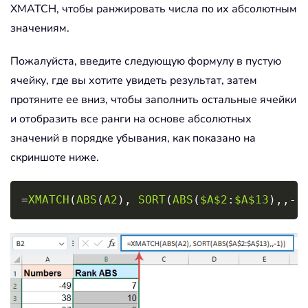
XMATCH, чтобы ранжировать числа по их абсолютным
значениям.
Пожалуйста, введите следующую формулу в пустую
ячейку, где вы хотите увидеть результат, затем
протяните ее вниз, чтобы заполнить остальные ячейки
и отобразить все ранги на основе абсолютных
значений в порядке убывания, как показано на
скриншоте ниже.
Copy
=
XMATCH
(
ABS
(
A2
)
,
SORT
(
ABS
(
$A$2
:
$A$13
)
,
,
-
1