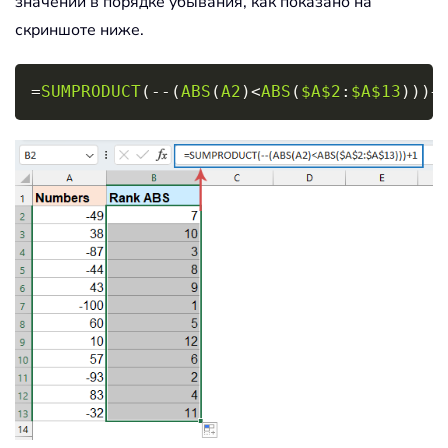
значений в порядке убывания, как показано на
скриншоте ниже.
Copy
=
SUMPRODUCT
(
-
-
(
ABS
(
A2
)
<
ABS
(
$A$2
:
$A$13
)
)
)
+