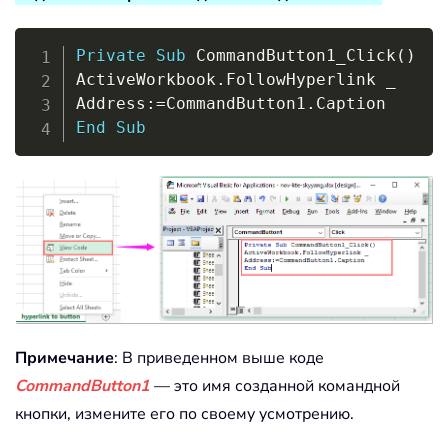
Copy
Private
Sub
 CommandButton1_Click
(
)
ActiveWorkbook
.
FollowHyperlink 
_
Address
:
=
CommandButton1
.
End
Sub
Примечание
: В приведенном выше коде
CommandButton1
— это имя созданной командной
кнопки, измените его по своему усмотрению.