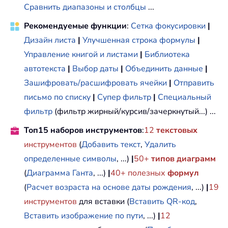
Сравнить диапазоны и столбцы
...
Рекомендуемые функции
:
Сетка фокусировки
|
Дизайн листа
|
Улучшенная строка формулы
|
Управление книгой и листами
|
Библиотека
автотекста
|
Выбор даты
|
Объединить данные
|
Зашифровать/расшифровать ячейки
|
Отправить
письмо по списку
|
Супер фильтр
|
Специальный
фильтр
(фильтр жирный/курсив/зачеркнутый...) ...
Топ15 наборов инструментов
:
12
текстовых
инструментов
(
Добавить текст
,
Удалить
определенные символы
, ...)
|
50+
типов диаграмм
(
Диаграмма Ганта
, ...)
|
40+ полезных
формул
(
Расчет возраста на основе даты рождения
, ...)
|
19
инструментов
для вставки (
Вставить QR-код
,
Вставить изображение по пути
, ...)
|
12