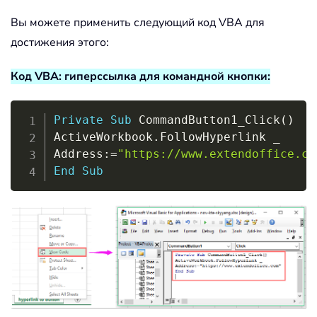
Вы можете применить следующий код VBA для
достижения этого:
Код VBA: гиперссылка для командной кнопки:
Copy
Private
Sub
 CommandButton1_Click
(
)
ActiveWorkbook
.
FollowHyperlink 
_
Address
:
=
"https://www.extendoffice.co
End
Sub