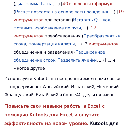
(
Диаграмма Ганта
, ...)
|
40+ полезных
формул
(
Расчет возраста на основе даты рождения
, ...)
|
19
инструментов
для вставки (
Вставить QR-код
,
Вставить изображение по пути
, ...)
|
12
инструментов
преобразования (
Преобразовать в
слова
,
Конвертация валюты
, ...)
|
7
инструментов
объединения и разделения (
Расширенное
объединение строк
,
Разделить ячейки
, ...)
|
... и
многое другое
Используйте Kutools на предпочитаемом вами языке
— поддерживает Английский, Испанский, Немецкий,
Французский, Китайский и более40 других языков!
Повысьте свои навыки работы в Excel с
помощью Kutools для Excel и ощутите
эффективность на новом уровне.
Kutools для