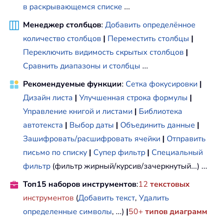
в раскрывающемся списке
...
Менеджер столбцов
:
Добавить определённое
количество столбцов
|
Переместить столбцы
|
Переключить видимость скрытых столбцов
|
Сравнить диапазоны и столбцы
...
Рекомендуемые функции
:
Сетка фокусировки
|
Дизайн листа
|
Улучшенная строка формулы
|
Управление книгой и листами
|
Библиотека
автотекста
|
Выбор даты
|
Объединить данные
|
Зашифровать/расшифровать ячейки
|
Отправить
письмо по списку
|
Супер фильтр
|
Специальный
фильтр
(фильтр жирный/курсив/зачеркнутый...) ...
Топ15 наборов инструментов
:
12
текстовых
инструментов
(
Добавить текст
,
Удалить
определенные символы
, ...)
|
50+
типов диаграмм