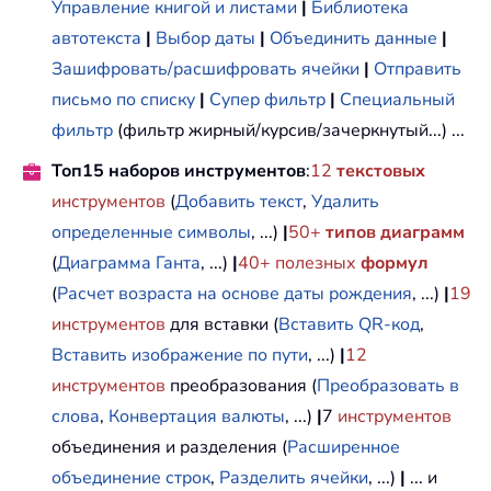
Управление книгой и листами
|
Библиотека
автотекста
|
Выбор даты
|
Объединить данные
|
Зашифровать/расшифровать ячейки
|
Отправить
письмо по списку
|
Супер фильтр
|
Специальный
фильтр
(фильтр жирный/курсив/зачеркнутый...) ...
Топ15 наборов инструментов
:
12
текстовых
инструментов
(
Добавить текст
,
Удалить
определенные символы
, ...)
|
50+
типов диаграмм
(
Диаграмма Ганта
, ...)
|
40+ полезных
формул
(
Расчет возраста на основе даты рождения
, ...)
|
19
инструментов
для вставки (
Вставить QR-код
,
Вставить изображение по пути
, ...)
|
12
инструментов
преобразования (
Преобразовать в
слова
,
Конвертация валюты
, ...)
|
7
инструментов
объединения и разделения (
Расширенное
объединение строк
,
Разделить ячейки
, ...)
|
... и