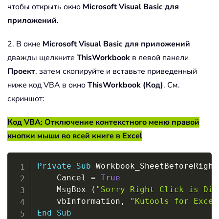
чтобы открыть окно
Microsoft Visual Basic для
приложений
.
2. В окне
Microsoft Visual Basic для приложений
дважды щелкните
ThisWorkbook
в левой панели
Проект
, затем скопируйте и вставьте приведенный
ниже код VBA в окно
ThisWorkbook (Код)
. См.
скриншот:
Код VBA: Отключение контекстного меню правой
кнопки мыши во всей книге в Excel
Copy
Private
Sub
 Workbook_SheetBeforeRight
    Cancel 
=
True
    MsgBox 
(
"Sorry Right Click is Dis
    vbInformation
,
"Kutools for Excel
End
Sub