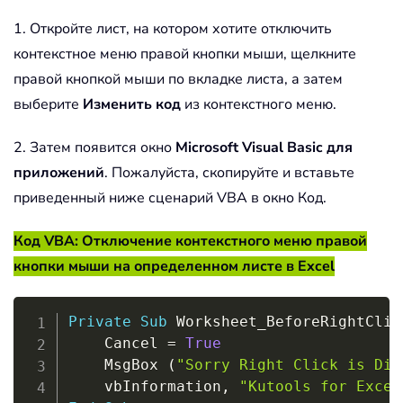
1. Откройте лист, на котором хотите отключить
контекстное меню правой кнопки мыши, щелкните
правой кнопкой мыши по вкладке листа, а затем
выберите
Изменить код
из контекстного меню.
2. Затем появится окно
Microsoft Visual Basic для
приложений
. Пожалуйста, скопируйте и вставьте
приведенный ниже сценарий VBA в окно Код.
Код VBA: Отключение контекстного меню правой
кнопки мыши на определенном листе в Excel
Copy
Private
Sub
 Worksheet_BeforeRightClic
    Cancel 
=
True
    MsgBox 
(
"Sorry Right Click is Dis
    vbInformation
,
"Kutools for Excel