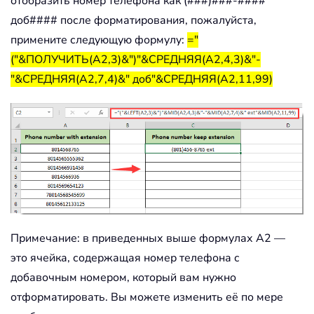
отобразить номер телефона как (###)###-####
доб#### после форматирования, пожалуйста,
примените следующую формулу:
="
("&ПОЛУЧИТЬ(A2,3)&")"&СРЕДНЯЯ(A2,4,3)&"-
"&СРЕДНЯЯ(A2,7,4)&" доб"&СРЕДНЯЯ(A2,11,99)
Примечание: в приведенных выше формулах A2 —
это ячейка, содержащая номер телефона с
добавочным номером, который вам нужно
отформатировать. Вы можете изменить её по мере