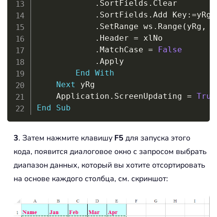
.
SortFields
.
Clear

.
SortFields
.
Add Key
:
=
yRg
,
.
SetRange ws
.
Range
(
yRg
,
 y
.
Header 
=
 xlNo

.
MatchCase 
=
False
.
Apply

End
With
Next
 yRg

    Application
.
ScreenUpdating 
=
True
End
Sub
3
. Затем нажмите клавишу
F5
для запуска этого
кода, появится диалоговое окно с запросом выбрать
диапазон данных, который вы хотите отсортировать
на основе каждого столбца, см. скриншот: