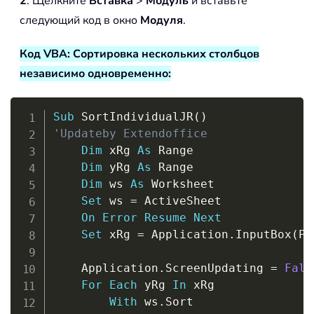
2
. Щелкните
Вставка
>
Модуль
и вставьте
следующий код в окно
Модуля
.
Код VBA: Сортировка нескольких столбцов
независимо одновременно:
Copy
Sub
 SortIndividualJR
(
)
'Updateby Extendoffice
Dim
 xRg 
As
 Range

Dim
 yRg 
As
 Range

Dim
 ws 
As
 Worksheet

Set
 ws 
=
 ActiveSheet

On
Error
Resume
Next
Set
 xRg 
=
 Application
.
InputBox
(
Pr
                                    T
    Application
.
ScreenUpdating 
=
Fals
For
Each
 yRg 
In
 xRg

With
 ws
.
Sort
