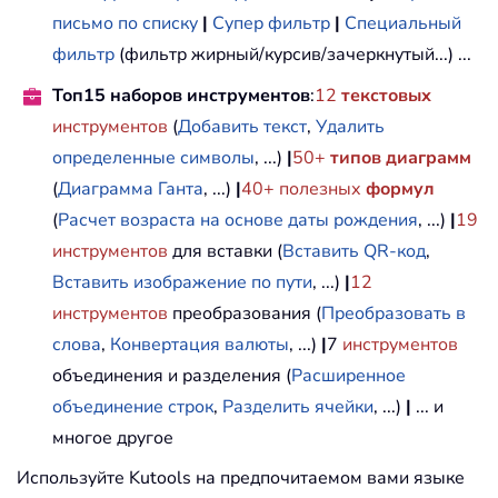
письмо по списку
|
Супер фильтр
|
Специальный
фильтр
(фильтр жирный/курсив/зачеркнутый...) ...
Топ15 наборов инструментов
:
12
текстовых
инструментов
(
Добавить текст
,
Удалить
определенные символы
, ...)
|
50+
типов диаграмм
(
Диаграмма Ганта
, ...)
|
40+ полезных
формул
(
Расчет возраста на основе даты рождения
, ...)
|
19
инструментов
для вставки (
Вставить QR-код
,
Вставить изображение по пути
, ...)
|
12
инструментов
преобразования (
Преобразовать в
слова
,
Конвертация валюты
, ...)
|
7
инструментов
объединения и разделения (
Расширенное
объединение строк
,
Разделить ячейки
, ...)
|
... и
многое другое
Используйте Kutools на предпочитаемом вами языке