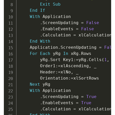
Exit
Sub
End
If
With
 Application

.
ScreenUpdating 
=
False
.
EnableEvents 
=
False
.
Calculation 
=
 xlCalculationM
End
With
    Application
.
ScreenUpdating 
=
Fals
For
Each
 yRg 
In
 xRg
.
Rows

        yRg
.
Sort Key1
:
=
yRg
.
Cells
(
1
,
1
        Order1
:
=
xlAscending
,
_
        Header
:
=
xlNo
,
_
        Orientation
:
=
xlSortRows

Next
 yRg

With
 Application

.
ScreenUpdating 
=
True
.
EnableEvents 
=
True
.
Calculation 
=
 xlCalculationA