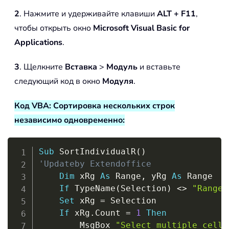
2
. Нажмите и удерживайте клавиши
ALT + F11
,
чтобы открыть окно
Microsoft Visual Basic for
Applications
.
3
. Щелкните
Вставка
>
Модуль
и вставьте
следующий код в окно
Модуля
.
Код VBA: Сортировка нескольких строк
независимо одновременно:
Copy
Sub
 SortIndividualR
(
)
'Updateby Extendoffice
Dim
 xRg 
As
 Range
,
 yRg 
As
 Range

If
 TypeName
(
Selection
)
<
>
"Range"
Set
 xRg 
=
 Selection

If
 xRg
.
Count 
=
1
Then
        MsgBox 
"Select multiple cells