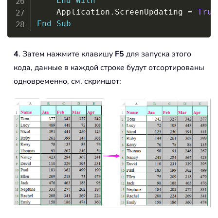
End
With
    Application
.
ScreenUpdating 
=
True
End
Sub
4
. Затем нажмите клавишу
F5
для запуска этого
кода, данные в каждой строке будут отсортированы
одновременно, см. скриншот: