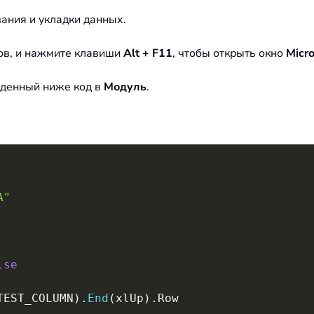
ания и укладки данных.
цов, и нажмите клавиши
Alt + F11
, чтобы открыть окно
Micro
еденный ниже код в
Модуль
.
A"
lse
TEST_COLUMN
)
.
End
(
xlUp
)
.