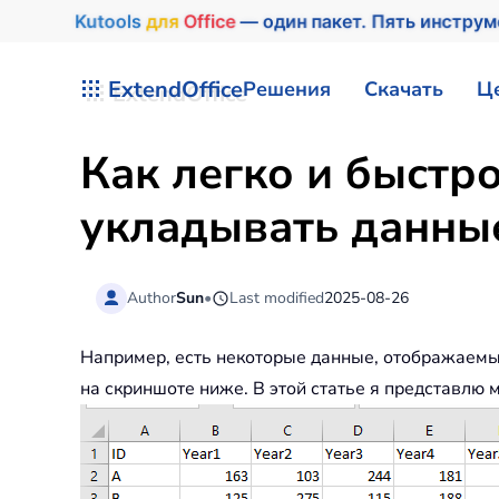
Kutools
для
Office
— один пакет. Пять инстру
Перейти к содержимому
ExtendOffice
Решения
Скачать
Ц
Как легко и быстр
укладывать данные
Author
Sun
•
Last modified
2025-08-26
Например, есть некоторые данные, отображаемые
на скриншоте ниже. В этой статье я представлю 