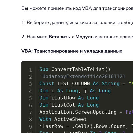
Вы можете применить код VBA для транспониров
1. Выберите данные, исключая заголовки столб
2. Нажмите
Вставить
>
Модуль
и вставьте прив
VBA: Транспонирование и укладка данных
Sub
 ConvertTableToList
(
)
'UpdatebyExtendoffice20161121
Const
 TEST_COLUMN 
As
String
=
"
Dim
 i 
As
Long
,
 j 
As
Long
Dim
 iLastRow 
As
Long
Dim
 iLastCol 
As
Long
Application
.
ScreenUpdating 
=
Fa
With
 ActiveSheet

iLastRow 
=
.
Cells
(
.
Rows
.
Count
,
 