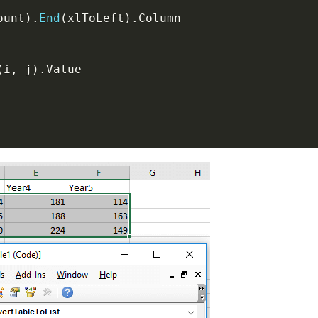
ount
)
.
End
(
xlToLeft
)
.
(
i
,
 j
)
.
ue