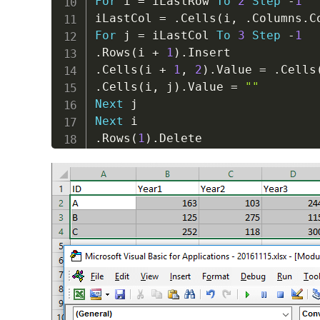
For
 i 
=
 iLastRow 
To
2
Step
-
1
iLastCol 
=
.
Cells
(
i
,
.
Columns
.
C
For
 j 
=
 iLastCol 
To
3
Step
-
1
.
Rows
(
i 
+
1
)
.
.
Cells
(
i 
+
1
,
2
)
.
Value 
=
.
Cells
.
Cells
(
i
,
 j
)
.
Value 
=
""
Next
Next
.
Rows
(
1
)
.
End
With
Application
.
ScreenUpdating 
=
Tr
End
Sub