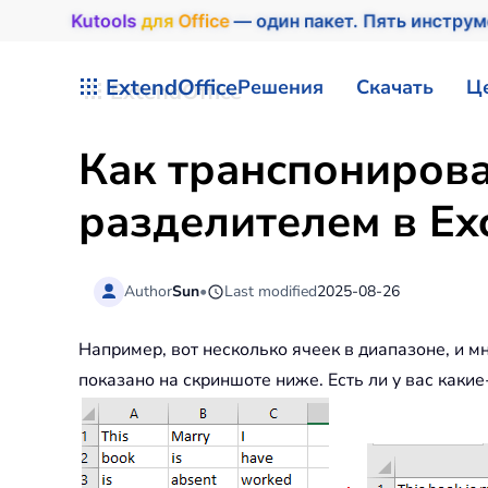
Kutools
для
Office
— один пакет. Пять инструм
Перейти к содержимому
ExtendOffice
Решения
Скачать
Ц
Как транспонирова
разделителем в Exc
Author
Sun
•
Last modified
2025-08-26
Например, вот несколько ячеек в диапазоне, и м
показано на скриншоте ниже. Есть ли у вас какие