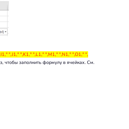
 ",J1," ",K1," ",L1," ",M1," ",N1," ",O1," ",
з, чтобы заполнить формулу в ячейках. См.