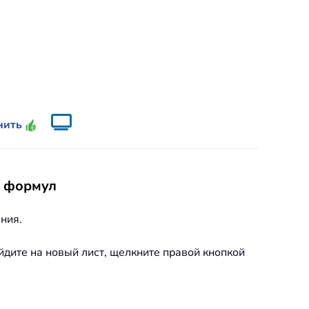
инить
ю формул
ния.
йдите на новый лист, щелкните правой кнопкой