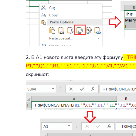
2. В A1 нового листа введите эту формулу
=TRIM(
P1," ",Q1," ",R1," ",S1," ",T1," ",U1," ",V1," ",W1," ",
скриншот: