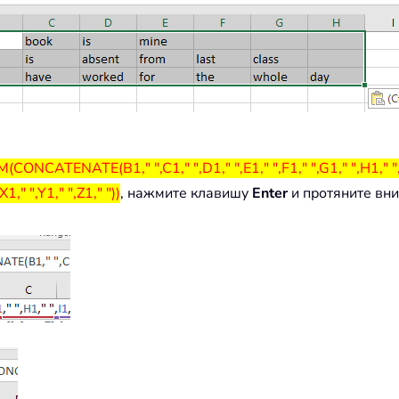
CONCATENATE(B1," ",C1," ",D1," ",E1," ",F1," ",G1," ",H1," ",I1,"
X1," ",Y1," ",Z1," "))
, нажмите клавишу
Enter
и протяните вни