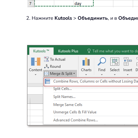
2. Нажмите
Kutools
>
Объединить
, и в
Объедин