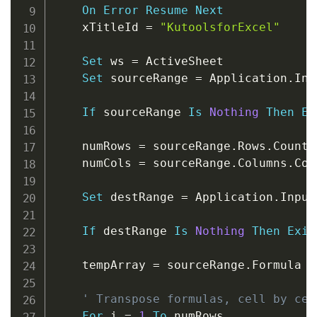
On
Error
Resume
Next
    xTitleId 
=
"KutoolsforExcel"
Set
 ws 
=
 ActiveSheet

Set
 sourceRange 
=
 Application
.
Inp
If
 sourceRange 
Is
Nothing
Then
Ex
    numRows 
=
 sourceRange
.
Rows
.
Count

    numCols 
=
 sourceRange
.
Columns
.
Cou
Set
 destRange 
=
 Application
.
Input
If
 destRange 
Is
Nothing
Then
Exit
    tempArray 
=
 sourceRange
.
Formula 
'
' Transpose formulas, cell by cel
For
 i 
=
1
To
 numRows
