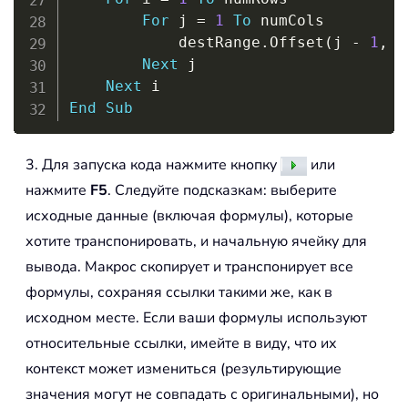
For
 j 
=
1
To
 numCols

            destRange
.
Offset
(
j 
-
1
,
 i
Next
 j

Next
End
Sub
3. Для запуска кода нажмите кнопку
или
нажмите
F5
. Следуйте подсказкам: выберите
исходные данные (включая формулы), которые
хотите транспонировать, и начальную ячейку для
вывода. Макрос скопирует и транспонирует все
формулы, сохраняя ссылки такими же, как в
исходном месте. Если ваши формулы используют
относительные ссылки, имейте в виду, что их
контекст может измениться (результирующие
значения могут не совпадать с оригинальными), но