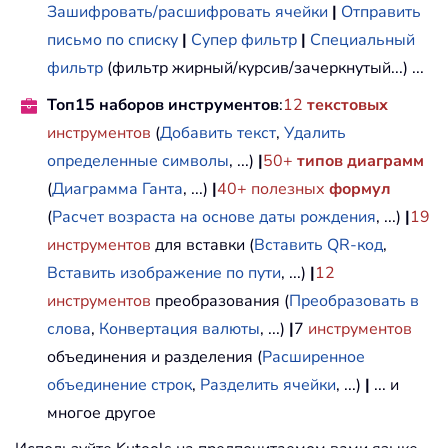
Зашифровать/расшифровать ячейки
|
Отправить
письмо по списку
|
Супер фильтр
|
Специальный
фильтр
(фильтр жирный/курсив/зачеркнутый...) ...
Топ15 наборов инструментов
:
12
текстовых
инструментов
(
Добавить текст
,
Удалить
определенные символы
, ...)
|
50+
типов диаграмм
(
Диаграмма Ганта
, ...)
|
40+ полезных
формул
(
Расчет возраста на основе даты рождения
, ...)
|
19
инструментов
для вставки (
Вставить QR-код
,
Вставить изображение по пути
, ...)
|
12
инструментов
преобразования (
Преобразовать в
слова
,
Конвертация валюты
, ...)
|
7
инструментов
объединения и разделения (
Расширенное
объединение строк
,
Разделить ячейки
, ...)
|
... и
многое другое