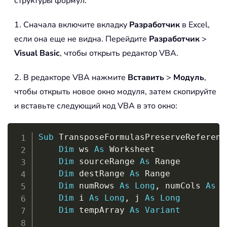
структуры формул.
1. Сначала включите вкладку
Разработчик
в Excel,
если она еще не видна. Перейдите
Разработчик
>
Visual Basic
, чтобы открыть редактор VBA.
2. В редакторе VBA нажмите
Вставить
>
Модуль
,
чтобы открыть новое окно модуля, затем скопируйте
и вставьте следующий код VBA в это окно:
Copy
Sub
 TransposeFormulasPreserveReferenc
Dim
 ws 
As
 Worksheet

Dim
 sourceRange 
As
 Range

Dim
 destRange 
As
 Range

Dim
 numRows 
As
Long
,
 numCols 
As
L
Dim
 i 
As
Long
,
 j 
As
Long
Dim
 tempArray 
As
Variant