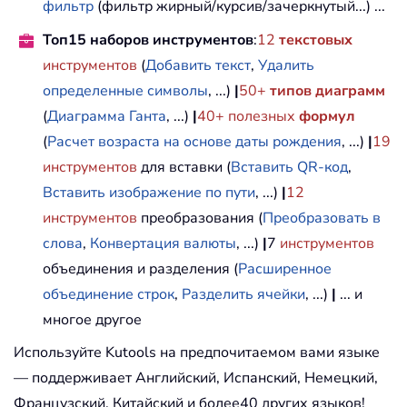
фильтр
(фильтр жирный/курсив/зачеркнутый...) ...
Топ15 наборов инструментов
:
12
текстовых
инструментов
(
Добавить текст
,
Удалить
определенные символы
, ...)
|
50+
типов диаграмм
(
Диаграмма Ганта
, ...)
|
40+ полезных
формул
(
Расчет возраста на основе даты рождения
, ...)
|
19
инструментов
для вставки (
Вставить QR-код
,
Вставить изображение по пути
, ...)
|
12
инструментов
преобразования (
Преобразовать в
слова
,
Конвертация валюты
, ...)
|
7
инструментов
объединения и разделения (
Расширенное
объединение строк
,
Разделить ячейки
, ...)
|
... и
многое другое
Используйте Kutools на предпочитаемом вами языке
— поддерживает Английский, Испанский, Немецкий,
Французский, Китайский и более40 других языков!