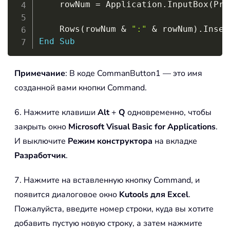
    rowNum 
=
 Application
.
InputBox
(
Pro
                                    T
    Rows
(
rowNum 
&
":"
&
 rowNum
)
.
Inser
End
Sub
Примечание
: В коде CommanButton1 — это имя
созданной вами кнопки Command.
6. Нажмите клавиши
Alt
+
Q
одновременно, чтобы
закрыть окно
Microsoft Visual Basic for Applications
.
И выключите
Режим конструктора
на вкладке
Разработчик
.
7. Нажмите на вставленную кнопку Command, и
появится диалоговое окно
Kutools для Excel
.
Пожалуйста, введите номер строки, куда вы хотите
добавить пустую новую строку, а затем нажмите