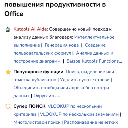
повышения продуктивности в
Office
🤖
Kutools AI Aide
: Совершенно новый подход к
анализу данных благодаря:
Интеллектуальное
выполнение
|
Генерация кода
|
Создание
пользовательских формул
|
Анализ данных и
построение диаграмм
|
Вызов Kutools Functions
…
Популярные функции
:
Поиск, выделение или
отметка дубликатов
|
Удалить пустые строки
|
Объединить столбцы или адреса без потери
данных
|
Округлить
...
Супер ПОИСК
:
VLOOKUP по нескольким
критериям
|
VLOOKUP по нескольким значениям
|
Многолистовой поиск
|
Распознавание нечетких