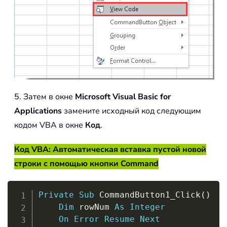
5. Затем в окне
Microsoft Visual Basic for
Applications
замените исходный код следующим
кодом VBA в окне
Код
.
Код VBA: Автоматическая вставка пустой новой
строки с помощью кнопки Command
Copy
Private
Sub
 CommandButton1_Click
(
)
Dim
 rowNum 
As
Integer
On
Error
Resume
Next