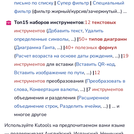
письмо по списку
|
Супер фильтр
|
Специальный
фильтр
(фильтр жирный/курсив/зачеркнутый...) ...
Топ15 наборов инструментов
:
12
текстовых
инструментов
(
Добавить текст
,
Удалить
определенные символы
, ...)
|
50+
типов диаграмм
(
Диаграмма Ганта
, ...)
|
40+ полезных
формул
(
Расчет возраста на основе даты рождения
, ...)
|
19
инструментов
для вставки (
Вставить QR-код
,
Вставить изображение по пути
, ...)
|
12
инструментов
преобразования (
Преобразовать в
слова
,
Конвертация валюты
, ...)
|
7
инструментов
объединения и разделения (
Расширенное
объединение строк
,
Разделить ячейки
, ...)
|
... и
многое другое
Используйте Kutools на предпочитаемом вами языке
— поддерживает Английский, Испанский, Немецкий,