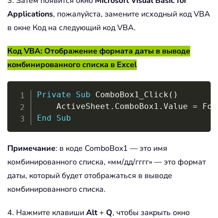
3. Затем появится окно
Microsoft Visual Basic for
Applications
, пожалуйста, замените исходный код VBA
в окне Код на следующий код VBA.
Код VBA: Отображение формата даты в выводе
комбинированного списка в Excel
Copy
Private
Sub
 ComboBox1_Click
(
)
    ActiveSheet
.
ComboBox1
.
Value 
=
 For
End
Sub
Примечание
: в коде ComboBox1 — это имя
комбинированного списка, «мм/дд/гггг» — это формат
даты, который будет отображаться в выводе
комбинированного списка.
4. Нажмите клавиши
Alt
+
Q
, чтобы закрыть окно