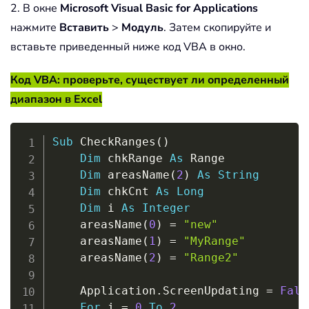
2. В окне
Microsoft Visual Basic for Applications
нажмите
Вставить
>
Модуль
. Затем скопируйте и
вставьте приведенный ниже код VBA в окно.
Код VBA: проверьте, существует ли определенный
диапазон в Excel
Copy
Sub
 CheckRanges
(
)
Dim
 chkRange 
As
 Range

Dim
 areasName
(
2
)
As
String
Dim
 chkCnt 
As
Long
Dim
 i 
As
Integer
    areasName
(
0
)
=
"new"
    areasName
(
1
)
=
"MyRange"
    areasName
(
2
)
=
"Range2"
    Application
.
ScreenUpdating 
=
Fals
For
 i 
=
0
To
2