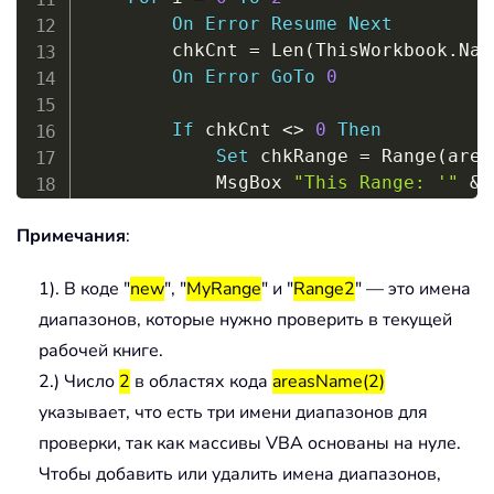
On
Error
Resume
Next
        chkCnt 
=
 Len
(
ThisWorkbook
.
Nam
On
Error
GoTo
0
If
 chkCnt 
<
>
0
Then
Set
 chkRange 
=
 Range
(
area
            MsgBox 
"This Range: '"
&
 
            chkCnt 
=
0
Примечания
:
Else
            MsgBox 
"This Range: '"
&
 
1). В коде "
new
", "
MyRange
" и "
Range2
" — это имена
End
If
Next
 i

диапазонов, которые нужно проверить в текущей
    Application
.
ScreenUpdating 
=
True
рабочей книге.
End
Sub
2.) Число
2
в областях кода
areasName(2)
указывает, что есть три имени диапазонов для
проверки, так как массивы VBA основаны на нуле.
Чтобы добавить или удалить имена диапазонов,