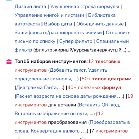
Дизайн листа
|
Улучшенная строка формулы
|
Управление книгой и листами
|
Библиотека
автотекста
|
Выбор даты
|
Объединить данные
|
Зашифровать/расшифровать ячейки
|
Отправить
письмо по списку
|
Супер фильтр
|
Специальный
фильтр
(фильтр жирный/курсив/зачеркнутый...) ...
Топ15 наборов инструментов
:
12
текстовых
инструментов
(
Добавить текст
,
Удалить
определенные символы
, ...)
|
50+
типов диаграмм
(
Диаграмма Ганта
, ...)
|
40+ полезных
формул
(
Расчет возраста на основе даты рождения
, ...)
|
19
инструментов
для вставки (
Вставить QR-код
,
Вставить изображение по пути
, ...)
|
12
инструментов
преобразования (
Преобразовать в
слова
,
Конвертация валюты
, ...)
|
7
инструментов