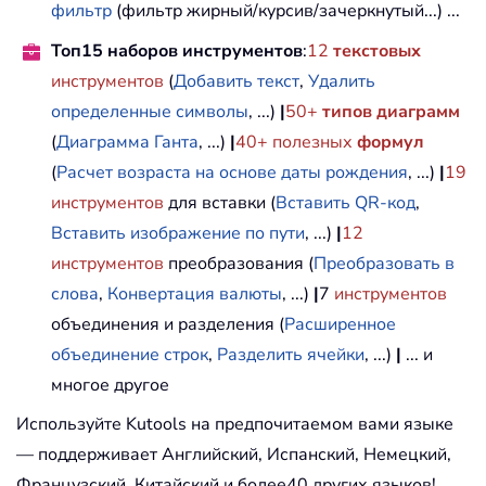
фильтр
(фильтр жирный/курсив/зачеркнутый...) ...
Топ15 наборов инструментов
:
12
текстовых
инструментов
(
Добавить текст
,
Удалить
определенные символы
, ...)
|
50+
типов диаграмм
(
Диаграмма Ганта
, ...)
|
40+ полезных
формул
(
Расчет возраста на основе даты рождения
, ...)
|
19
инструментов
для вставки (
Вставить QR-код
,
Вставить изображение по пути
, ...)
|
12
инструментов
преобразования (
Преобразовать в
слова
,
Конвертация валюты
, ...)
|
7
инструментов
объединения и разделения (
Расширенное
объединение строк
,
Разделить ячейки
, ...)
|
... и
многое другое
Используйте Kutools на предпочитаемом вами языке
— поддерживает Английский, Испанский, Немецкий,
Французский, Китайский и более40 других языков!