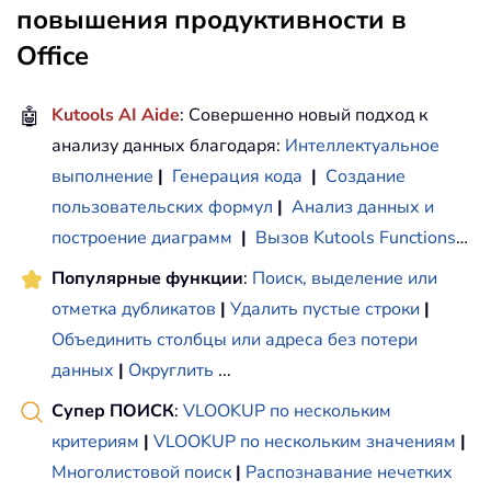
повышения продуктивности в
Office
🤖
Kutools AI Aide
: Совершенно новый подход к
анализу данных благодаря:
Интеллектуальное
выполнение
|
Генерация кода
|
Создание
пользовательских формул
|
Анализ данных и
построение диаграмм
|
Вызов Kutools Functions
…
Популярные функции
:
Поиск, выделение или
отметка дубликатов
|
Удалить пустые строки
|
Объединить столбцы или адреса без потери
данных
|
Округлить
...
Супер ПОИСК
:
VLOOKUP по нескольким
критериям
|
VLOOKUP по нескольким значениям
|
Многолистовой поиск
|
Распознавание нечетких