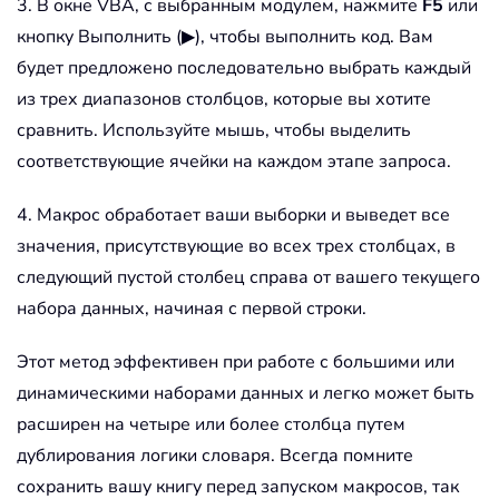
3. В окне VBA, с выбранным модулем, нажмите
F5
или
' Prompt the user to select the t
Set
 rngA 
=
 Application
.
InputBox
(
"
кнопку Выполнить (▶), чтобы выполнить код. Вам
Set
 rngB 
=
 Application
.
InputBox
(
"
будет предложено последовательно выбрать каждый
Set
 rngC 
=
 Application
.
InputBox
(
"
из трех диапазонов столбцов, которые вы хотите
сравнить. Используйте мышь, чтобы выделить
' Store all unique values from ea
соответствующие ячейки на каждом этапе запроса.
For
Each
 cell 
In
 rngA

If
Not
 dict1
.
exists
(
cell
.
Valu
4. Макрос обработает ваши выборки и выведет все
            dict1
.
Add cell
.
Value
,
1
значения, присутствующие во всех трех столбцах, в
End
If
Next
следующий пустой столбец справа от вашего текущего
набора данных, начиная с первой строки.
For
Each
 cell 
In
 rngB

If
Not
 dict2
.
exists
(
cell
.
Valu
Этот метод эффективен при работе с большими или
            dict2
.
Add cell
.
Value
,
1
динамическими наборами данных и легко может быть
End
If
расширен на четыре или более столбца путем
Next
дублирования логики словаря. Всегда помните
сохранить вашу книгу перед запуском макросов, так
For
Each
 cell 
In
 rngC
