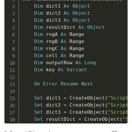
Dim
 dict1 
As
Object
Dim
 dict2 
As
Object
Dim
 dict3 
As
Object
Dim
 resultDict 
As
Object
Dim
 rngA 
As
 Range

Dim
 rngB 
As
 Range

Dim
 rngC 
As
 Range

Dim
 cell 
As
 Range

Dim
 outputRow 
As
Long
Dim
 key 
As
Variant
On
Error
Resume
Next
Set
 dict1 
=
 CreateObject
(
"Scripti
Set
 dict2 
=
 CreateObject
(
"Scripti
Set
 dict3 
=
 CreateObject
(
"Scripti
Set
 resultDict 
=
 CreateObject
(
"Sc