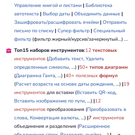
Управление книгой и листами
|
Библиотека
автотекста
|
Выбор даты
|
Объединить данные
|
Зашифровать/расшифровать ячейки
|
Отправить
письмо по списку
|
Супер фильтр
|
Специальный
фильтр
(фильтр жирный/курсив/зачеркнутый...) ...
Топ15 наборов инструментов
:
12
текстовых
инструментов
(
Добавить текст
,
Удалить
определенные символы
, ...)
|
50+
типов диаграмм
(
Диаграмма Ганта
, ...)
|
40+ полезных
формул
(
Расчет возраста на основе даты рождения
, ...)
|
19
инструментов
для вставки (
Вставить QR-код
,
Вставить изображение по пути
, ...)
|
12
инструментов
преобразования (
Преобразовать в
слова
,
Конвертация валюты
, ...)
|
7
инструментов
объединения и разделения (
Расширенное
объединение строк
,
Разделить ячейки
, ...)
|
... и