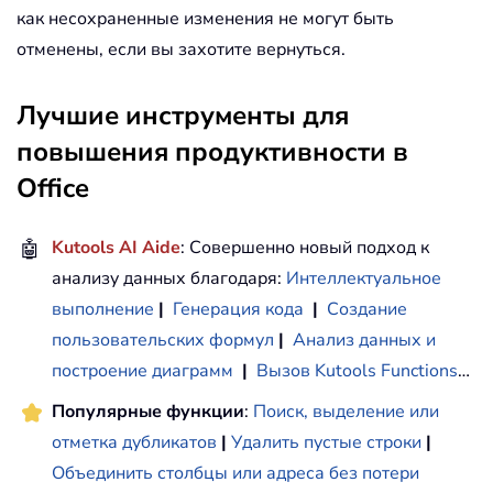
If
Not
 dict3
.
exists
(
cell
.
Valu
как несохраненные изменения не могут быть
            dict3
.
Add cell
.
Value
,
1
отменены, если вы захотите вернуться.
End
If
Next
Лучшие инструменты для
повышения продуктивности в
' Check which values exist in all
For
Each
 key 
In
 dict1
.
keys

Office
If
 dict2
.
exists
(
key
)
And
 dict
            resultDict
.
Add key
,
1
🤖
Kutools AI Aide
: Совершенно новый подход к
End
If
анализу данных благодаря:
Интеллектуальное
Next
выполнение
|
Генерация кода
|
Создание
' Output result to next empty col
пользовательских формул
|
Анализ данных и
    outputRow 
=
1
построение диаграмм
|
Вызов Kutools Functions
…
For
Each
 key 
In
 resultDict
.
keys

Популярные функции
        Cells
(
outputRow
:
Поиск, выделение или
,
 Columns
.
Coun
        outputRow 
=
 outputRow 
+
1
отметка дубликатов
|
Удалить пустые строки
|
Next
Объединить столбцы или адреса без потери