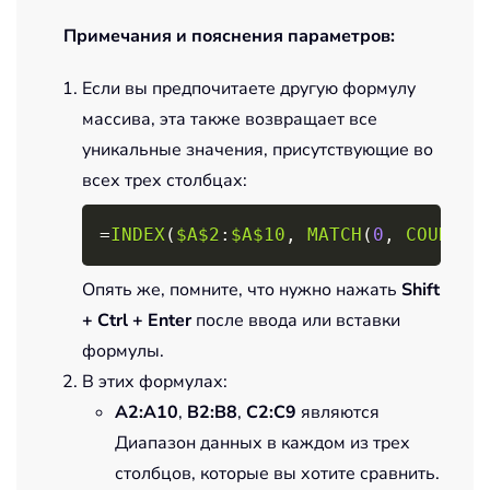
Примечания и пояснения параметров:
Если вы предпочитаете другую формулу
массива, эта также возвращает все
уникальные значения, присутствующие во
всех трех столбцах:
Copy
=
INDEX
(
$A$2
:
$A$10
,
MATCH
(
0
,
COUNTIF
Опять же, помните, что нужно нажать
Shift
+ Ctrl + Enter
после ввода или вставки
формулы.
В этих формулах:
A2:A10
,
B2:B8
,
C2:C9
являются
Диапазон данных в каждом из трех
столбцов, которые вы хотите сравнить.