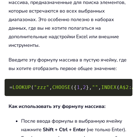
массива, предназначенные для поиска элементов,
которые встречаются во всех выбранных
диапазонах. Это особенно полезно в наборах
данных, где вы не хотите полагаться на
дополнительные надстройки Excel или внешние
инструменты.
Введите эту формулу массива в пустую ячейку, где
вы хотите отобразить первое общее значение:
Copy
=
LOOKUP
(
"zzz"
,
CHOOSE
(
{
1
,
2
}
,
""
,
INDEX
(
A$2
:
A
Как использовать эту формулу массива:
После ввода формулы в выбранную ячейку
нажмите
Shift + Ctrl + Enter
(не только Enter).