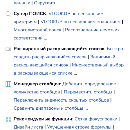
данных
|
Округлить
...
    MsgBox 
"Common values extracted n
End
Sub
Супер ПОИСК
:
VLOOKUP по нескольким
критериям
|
VLOOKUP по нескольким значениям
|
Многолистовой поиск
|
Распознавание нечетких
соответствий
...
Расширенный раскрывающийся список
:
Быстро
создать раскрывающийся список
|
Зависимый
раскрывающийся список
|
Множественный выбор
в раскрывающемся списке
...
Менеджер столбцов
:
Добавить определённое
количество столбцов
|
Переместить столбцы
|
Переключить видимость скрытых столбцов
|
Сравнить диапазоны и столбцы
...
Рекомендуемые функции
:
Сетка фокусировки
|
Дизайн листа
|
Улучшенная строка формулы
|