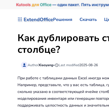
Kutools
для
Office
— один пакет. Пять инстру
Перейти к содержимому
ExtendOffice
Решения
Скачать
Ц
Как дублировать с
столбце?
Author
Xiaoyang
•
Last modified
2025-08-26
При работе с таблицами данных Excel иногда мо
Например, представьте, что у вас есть таблица, 
сколько указано в соответствующей ячейке стол
моделирования инвентаря или генерации повтор
поддерживать целостность данных и значительно