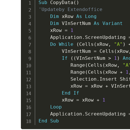
Sub
 CopyData
(
)
'Updateby Extendoffice
Dim
 xRow 
As
Long
Dim
 VInSertNum 
As
Variant
    xRow 
=
1
    Application
.
ScreenUpdating 
Do
While
(
Cells
(
xRow
,
"A"
)
        VInSertNum 
=
 Cells
(
xRow
If
(
(
VInSertNum 
>
1
)
An
           Range
(
Cells
(
xRow
,
"A
           Range
(
Cells
(
xRow 
+
1
           Selection
.
Insert Shi
           xRow 
=
 xRow 
+
 VInSer
End
If
        xRow 
=
 xRow 
+
1
Loop
    Application
.
ScreenUpdating 
End
Sub