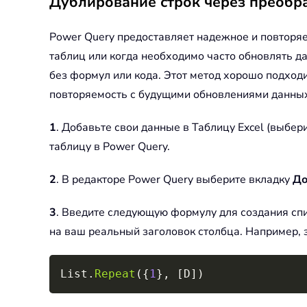
Дублирование строк через преобр
Power Query предоставляет надежное и повторя
таблиц или когда необходимо часто обновлять д
без формул или кода. Этот метод хорошо подход
повторяемость с будущими обновлениями данны
1
. Добавьте свои данные в Таблицу Excel (выбе
таблицу в Power Query.
2
. В редакторе Power Query выберите вкладку
До
3
. Введите следующую формулу для создания спис
на ваш реальный заголовок столбца. Например, 
List.
Repeat
(
{
1
}
,
[
D
]
)