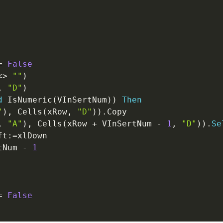
=
False
<
>
""
)
,
"D"
)
d
 IsNumeric
(
VInSertNum
)
)
Then
"
)
,
 Cells
(
xRow
,
"D"
)
)
.
Copy

,
"A"
)
,
 Cells
(
xRow 
+
 VInSertNum 
-
1
,
"D"
)
)
.
Se
ft
:
=
xlDown

tNum 
-
1
=
False