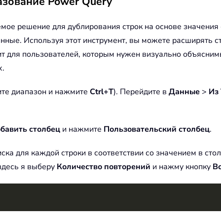
азование Power Query
емое решение для дублирования строк на основе значени
анные. Используя этот инструмент, вы можете расширять с
ит для пользователей, которым нужен визуально объясним
х.
рите диапазон и нажмите
Ctrl+T
). Перейдите в
Данные
>
Из
бавить столбец
и нажмите
Пользовательский столбец
.
ка для каждой строки в соответствии со значением в столб
здесь я выберу
Количество повторений
и нажму кнопку
В