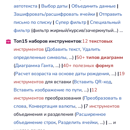
автотекста
|
Выбор даты
|
Объединить данные
|
Зашифровать/расшифровать ячейки
|
Отправить
письмо по списку
|
Супер фильтр
|
Специальный
фильтр
(фильтр жирный/курсив/зачеркнутый...) ...
Топ15 наборов инструментов
:
12
текстовых
инструментов
(
Добавить текст
,
Удалить
определенные символы
, ...)
|
50+
типов диаграмм
(
Диаграмма Ганта
, ...)
|
40+ полезных
формул
(
Расчет возраста на основе даты рождения
, ...)
|
19
инструментов
для вставки (
Вставить QR-код
,
Вставить изображение по пути
, ...)
|
12
инструментов
преобразования (
Преобразовать в
слова
,
Конвертация валюты
, ...)
|
7
инструментов
объединения и разделения (
Расширенное
объединение строк
,
Разделить ячейки
, ...)
|
... и