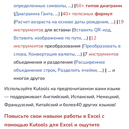
определенные символы
, ...)
|
50+
типов диаграмм
(
Диаграмма Ганта
, ...)
|
40+ полезных
формул
(
Расчет возраста на основе даты рождения
, ...)
|
19
инструментов
для вставки (
Вставить QR-код
,
Вставить изображение по пути
, ...)
|
12
инструментов
преобразования (
Преобразовать в
слова
,
Конвертация валюты
, ...)
|
7
инструментов
объединения и разделения (
Расширенное
объединение строк
,
Разделить ячейки
, ...)
|
... и
многое другое
Используйте Kutools на предпочитаемом вами языке
— поддерживает Английский, Испанский, Немецкий,
Французский, Китайский и более40 других языков!
Повысьте свои навыки работы в Excel с
помощью Kutools для Excel и ощутите