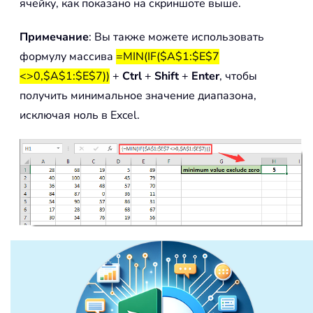
ячейку, как показано на скриншоте выше.
Примечание
: Вы также можете использовать
формулу массива
=MIN(IF($A$1:$E$7
<>0,$A$1:$E$7))
+
Ctrl
+
Shift
+
Enter
, чтобы
получить минимальное значение диапазона,
исключая ноль в Excel.