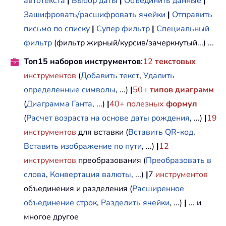
автотекста
|
Выбор даты
|
Объединить данные
|
Зашифровать/расшифровать ячейки
|
Отправить
письмо по списку
|
Супер фильтр
|
Специальный
фильтр
(фильтр жирный/курсив/зачеркнутый...) ...
Топ15 наборов инструментов
:
12
текстовых
инструментов
(
Добавить текст
,
Удалить
определенные символы
, ...)
|
50+
типов диаграмм
(
Диаграмма Ганта
, ...)
|
40+ полезных
формул
(
Расчет возраста на основе даты рождения
, ...)
|
19
инструментов
для вставки (
Вставить QR-код
,
Вставить изображение по пути
, ...)
|
12
инструментов
преобразования (
Преобразовать в
слова
,
Конвертация валюты
, ...)
|
7
инструментов
объединения и разделения (
Расширенное
объединение строк
,
Разделить ячейки
, ...)
|
... и
многое другое