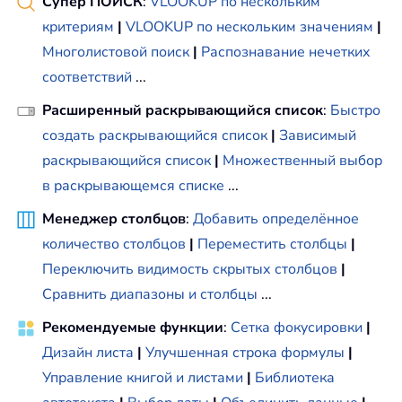
Супер ПОИСК
:
VLOOKUP по нескольким
критериям
|
VLOOKUP по нескольким значениям
|
Многолистовой поиск
|
Распознавание нечетких
соответствий
...
Расширенный раскрывающийся список
:
Быстро
создать раскрывающийся список
|
Зависимый
раскрывающийся список
|
Множественный выбор
в раскрывающемся списке
...
Менеджер столбцов
:
Добавить определённое
количество столбцов
|
Переместить столбцы
|
Переключить видимость скрытых столбцов
|
Сравнить диапазоны и столбцы
...
Рекомендуемые функции
:
Сетка фокусировки
|
Дизайн листа
|
Улучшенная строка формулы
|
Управление книгой и листами
|
Библиотека