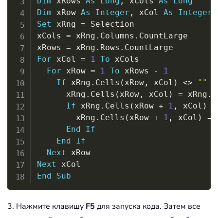
Dim
 xRows 
As
Long
,
 xCols 
As
Long
Dim
 xRow 
As
Integer
,
 xCol 
As
Integer
Set
 xRng 
=
 Selection

xCols 
=
 xRng
.
Columns
.
CountLarge

xRows 
=
 xRng
.
Rows
.
For
 xCol 
=
1
To
 xCols

For
 xRow 
=
1
To
 xRows 
-
1
If
 xRng
.
Cells
(
xRow
,
 xCol
)
<
>
""
T
      xRng
.
Cells
(
xRow
,
 xCol
)
=
 xRng
.
C
If
 xRng
.
Cells
(
xRow 
+
1
,
 xCol
)
=
        xRng
.
Cells
(
xRow 
+
1
,
 xCol
)
=
 
End
If
End
If
Next
Next
End
Sub
3. Нажмите клавишу
F5
для запуска кода. Затем все