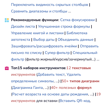
Переключить видимость скрытых столбцов
|
Сравнить диапазоны и столбцы
...
Рекомендуемые функции
:
Сетка фокусировки
|
Дизайн листа
|
Улучшенная строка формулы
|
Управление книгой и листами
|
Библиотека
автотекста
|
Выбор даты
|
Объединить данные
|
Зашифровать/расшифровать ячейки
|
Отправить
письмо по списку
|
Супер фильтр
|
Специальный
фильтр
(фильтр жирный/курсив/зачеркнутый...) ...
Топ15 наборов инструментов
:
12
текстовых
инструментов
(
Добавить текст
,
Удалить
определенные символы
, ...)
|
50+
типов диаграмм
(
Диаграмма Ганта
, ...)
|
40+ полезных
формул
(
Расчет возраста на основе даты рождения
, ...)
|
19
инструментов
для вставки (
Вставить QR-код
,