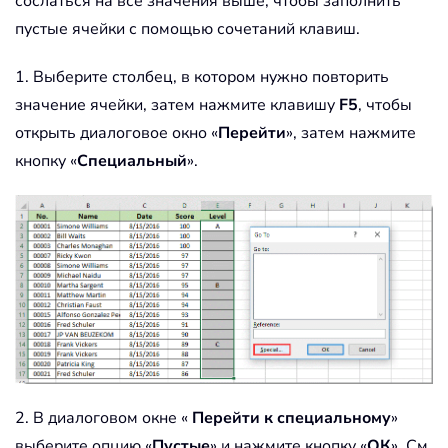
сослаться на все значения выше, чтобы заполнить
пустые ячейки с помощью сочетаний клавиш.
1. Выберите столбец, в котором нужно повторить
значение ячейки, затем нажмите клавишу
F5
, чтобы
открыть диалоговое окно «
Перейти
», затем нажмите
кнопку «
Специальный
».
2. В диалоговом окне «
Перейти к специальному
»
выберите опцию «
Пустые
» и нажмите кнопку «
ОК
». См.