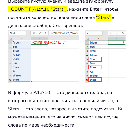
Выберите пустую ячейку и введите эту формулу
=COUNTIF(A1:A10,"Stars")
, нажмите
Enter
, чтобы
посчитать количество появлений слова
“Stars”
в
диапазоне столбца. См. скриншот:
В формуле A1:A10 — это диапазон столбца, из
которого вы хотите подсчитать слово или число, а
Stars — это слово, которое вы хотите подсчитать. Вы
можете изменить его на число, символ или другие
слова по мере необходимости.