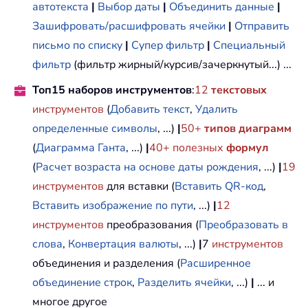
автотекста
|
Выбор даты
|
Объединить данные
|
Зашифровать/расшифровать ячейки
|
Отправить
письмо по списку
|
Супер фильтр
|
Специальный
фильтр
(фильтр жирный/курсив/зачеркнутый...) ...
Топ15 наборов инструментов
:
12
текстовых
инструментов
(
Добавить текст
,
Удалить
определенные символы
, ...)
|
50+
типов диаграмм
(
Диаграмма Ганта
, ...)
|
40+ полезных
формул
(
Расчет возраста на основе даты рождения
, ...)
|
19
инструментов
для вставки (
Вставить QR-код
,
Вставить изображение по пути
, ...)
|
12
инструментов
преобразования (
Преобразовать в
слова
,
Конвертация валюты
, ...)
|
7
инструментов
объединения и разделения (
Расширенное
объединение строк
,
Разделить ячейки
, ...)
|
... и
многое другое