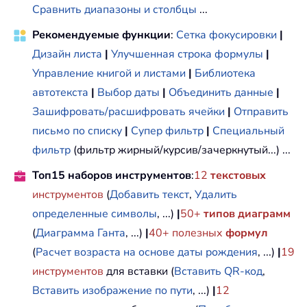
Сравнить диапазоны и столбцы
...
Рекомендуемые функции
:
Сетка фокусировки
|
Дизайн листа
|
Улучшенная строка формулы
|
Управление книгой и листами
|
Библиотека
автотекста
|
Выбор даты
|
Объединить данные
|
Зашифровать/расшифровать ячейки
|
Отправить
письмо по списку
|
Супер фильтр
|
Специальный
фильтр
(фильтр жирный/курсив/зачеркнутый...) ...
Топ15 наборов инструментов
:
12
текстовых
инструментов
(
Добавить текст
,
Удалить
определенные символы
, ...)
|
50+
типов диаграмм
(
Диаграмма Ганта
, ...)
|
40+ полезных
формул
(
Расчет возраста на основе даты рождения
, ...)
|
19
инструментов
для вставки (
Вставить QR-код
,
Вставить изображение по пути
, ...)
|
12