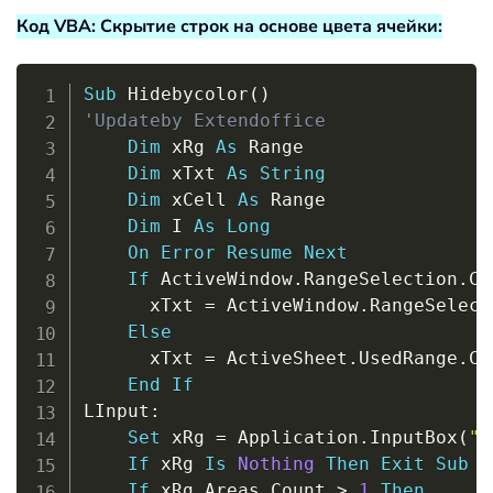
Код VBA: Скрытие строк на основе цвета ячейки:
Copy
Sub
 Hidebycolor
(
)
'Updateby Extendoffice
Dim
 xRg 
As
 Range

Dim
 xTxt 
As
String
Dim
 xCell 
As
 Range

Dim
 I 
As
Long
On
Error
Resume
Next
If
 ActiveWindow
.
RangeSelection
.
Co
      xTxt 
=
 ActiveWindow
.
RangeSelect
Else
      xTxt 
=
 ActiveSheet
.
UsedRange
.
Co
End
If
LInput
:
Set
 xRg 
=
 Application
.
InputBox
(
"R
If
 xRg 
Is
Nothing
Then
Exit
Sub
If
 xRg
.
Areas
.
Count 
>
1
Then