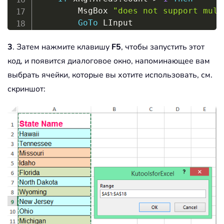
        MsgBox 
"does not support mult
GoTo
 LInput

End
If
3
. Затем нажмите клавишу
F5
, чтобы запустить этот
If
 xRg
.
Columns
.
Count 
>
1
Then
        MsgBox 
"the selection is not 
код, и появится диалоговое окно, напоминающее вам
GoTo
 LInput

выбрать ячейки, которые вы хотите использовать, см.
End
If
скриншот:
On
Error
Resume
Next
    Application
.
ScreenUpdating 
=
Fals
For
 I 
=
1
To
 xRg
.
Count

If
 xRg
.
Range
(
"A"
&
 I
)
.
Interio
            xRg
.
Range
(
"A"
&
 I
)
.
Entire
End
If
Next
'i
    Application
.
ScreenUpdating 
=
True
End
Sub