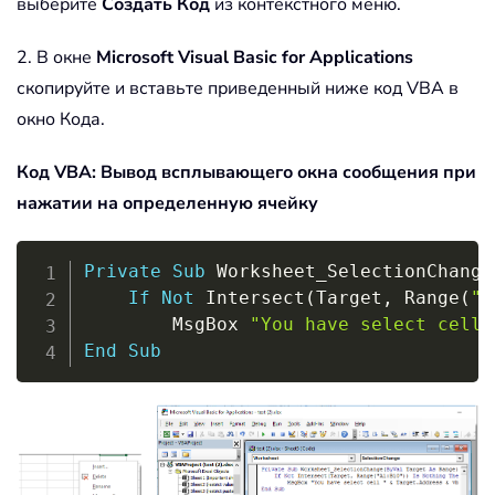
выберите
Создать Код
из контекстного меню.
2. В окне
Microsoft Visual Basic for Applications
скопируйте и вставьте приведенный ниже код VBA в
окно Кода.
Код VBA: Вывод всплывающего окна сообщения при
нажатии на определенную ячейку
Copy
Private
Sub
 Worksheet_SelectionChange
If
Not
 Intersect
(
Target
,
 Range
(
"A
        MsgBox 
"You have select cell 
End
Sub