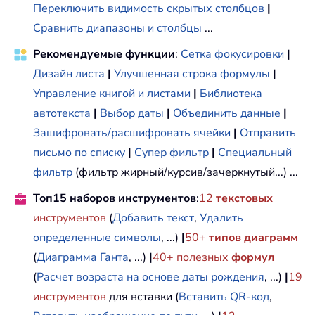
Переключить видимость скрытых столбцов
|
Сравнить диапазоны и столбцы
...
Рекомендуемые функции
:
Сетка фокусировки
|
Дизайн листа
|
Улучшенная строка формулы
|
Управление книгой и листами
|
Библиотека
автотекста
|
Выбор даты
|
Объединить данные
|
Зашифровать/расшифровать ячейки
|
Отправить
письмо по списку
|
Супер фильтр
|
Специальный
фильтр
(фильтр жирный/курсив/зачеркнутый...) ...
Топ15 наборов инструментов
:
12
текстовых
инструментов
(
Добавить текст
,
Удалить
определенные символы
, ...)
|
50+
типов диаграмм
(
Диаграмма Ганта
, ...)
|
40+ полезных
формул
(
Расчет возраста на основе даты рождения
, ...)
|
19
инструментов
для вставки (
Вставить QR-код
,