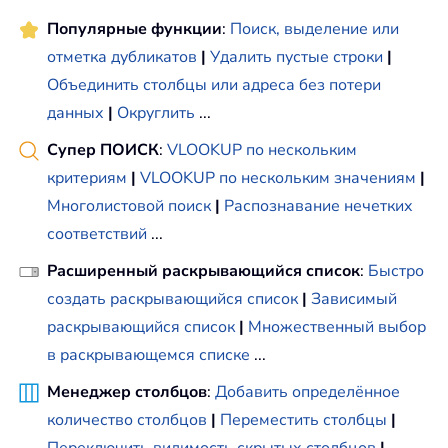
Популярные функции
:
Поиск, выделение или
отметка дубликатов
|
Удалить пустые строки
|
Объединить столбцы или адреса без потери
данных
|
Округлить
...
Супер ПОИСК
:
VLOOKUP по нескольким
критериям
|
VLOOKUP по нескольким значениям
|
Многолистовой поиск
|
Распознавание нечетких
соответствий
...
Расширенный раскрывающийся список
:
Быстро
создать раскрывающийся список
|
Зависимый
раскрывающийся список
|
Множественный выбор
в раскрывающемся списке
...
Менеджер столбцов
:
Добавить определённое
количество столбцов
|
Переместить столбцы
|
Переключить видимость скрытых столбцов
|