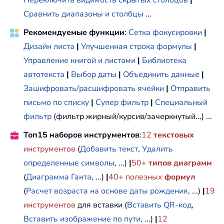
Сравнить диапазоны и столбцы
...
Рекомендуемые функции
:
Сетка фокусировки
|
Дизайн листа
|
Улучшенная строка формулы
|
Управление книгой и листами
|
Библиотека
автотекста
|
Выбор даты
|
Объединить данные
|
Зашифровать/расшифровать ячейки
|
Отправить
письмо по списку
|
Супер фильтр
|
Специальный
фильтр
(фильтр жирный/курсив/зачеркнутый...) ...
Топ15 наборов инструментов
:
12
текстовых
инструментов
(
Добавить текст
,
Удалить
определенные символы
, ...)
|
50+
типов диаграмм
(
Диаграмма Ганта
, ...)
|
40+ полезных
формул
(
Расчет возраста на основе даты рождения
, ...)
|
19
инструментов
для вставки (
Вставить QR-код
,
Вставить изображение по пути
, ...)
|
12