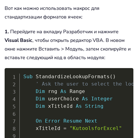
Вот как можно использовать макрос для
стандартизации форматов ячеек:
1.
Перейдите на вкладку Разработчик и нажмите
Visual Basic
, чтобы открыть редактор VBA. В новом
окне нажмите Вставить > Модуль, затем скопируйте и
вставьте следующий код в область модуля:
Copy
Sub
 StandardizeLookupFormats
(
)
' Ask the user to select the look
Dim
 rng 
As
 Range

Dim
 userChoice 
As
Integer
Dim
 xTitleId 
As
String
On
Error
Resume
Next
    xTitleId 
=
"KutoolsforExcel"