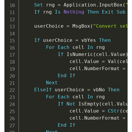
Set
 rng 
=
 Application
.
InputBox
(
"S
If
 rng 
Is
Nothing
Then
Exit
Sub
    userChoice 
=
 MsgBox
(
"Convert sele
If
 userChoice 
=
 vbYes 
Then
For
Each
 cell 
In
 rng

If
 IsNumeric
(
cell
.
Value
)
                cell
.
Value 
=
 Val
(
cell
                cell
.
NumberFormat 
=
"
End
If
Next
ElseIf
 userChoice 
=
 vbNo 
Then
For
Each
 cell 
In
 rng

If
Not
 IsEmpty
(
cell
.
Value
                cell
.
Value 
=
CStr
(
cel
                cell
.
NumberFormat 
=
"
End
If