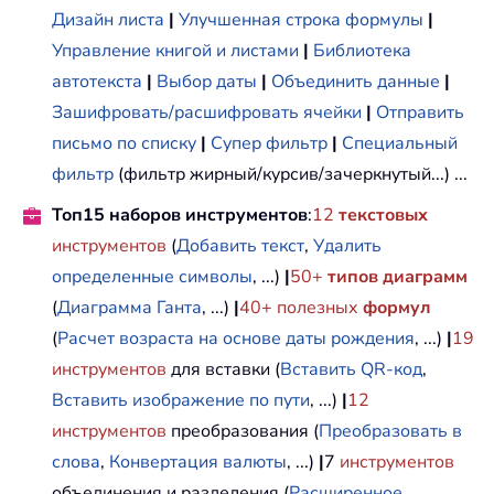
Дизайн листа
|
Улучшенная строка формулы
|
Управление книгой и листами
|
Библиотека
автотекста
|
Выбор даты
|
Объединить данные
|
Зашифровать/расшифровать ячейки
|
Отправить
письмо по списку
|
Супер фильтр
|
Специальный
фильтр
(фильтр жирный/курсив/зачеркнутый...) ...
Топ15 наборов инструментов
:
12
текстовых
инструментов
(
Добавить текст
,
Удалить
определенные символы
, ...)
|
50+
типов диаграмм
(
Диаграмма Ганта
, ...)
|
40+ полезных
формул
(
Расчет возраста на основе даты рождения
, ...)
|
19
инструментов
для вставки (
Вставить QR-код
,
Вставить изображение по пути
, ...)
|
12
инструментов
преобразования (
Преобразовать в
слова
,
Конвертация валюты
, ...)
|
7
инструментов
объединения и разделения (
Расширенное