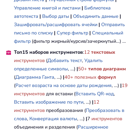
Управление книгой и листами
|
Библиотека
автотекста
|
Выбор даты
|
Объединить данные
|
Зашифровать/расшифровать ячейки
|
Отправить
письмо по списку
|
Супер фильтр
|
Специальный
фильтр
(фильтр жирный/курсив/зачеркнутый...) ...
Топ15 наборов инструментов
:
12
текстовых
инструментов
(
Добавить текст
,
Удалить
определенные символы
, ...)
|
50+
типов диаграмм
(
Диаграмма Ганта
, ...)
|
40+ полезных
формул
(
Расчет возраста на основе даты рождения
, ...)
|
19
инструментов
для вставки (
Вставить QR-код
,
Вставить изображение по пути
, ...)
|
12
инструментов
преобразования (
Преобразовать в
слова
,
Конвертация валюты
, ...)
|
7
инструментов
объединения и разделения (
Расширенное