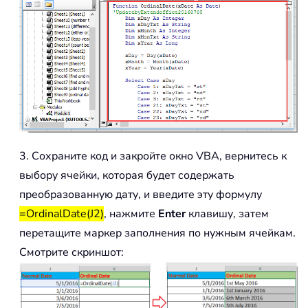
    xMonTxt 
=
 Switch
(
xMonth 
=
1
,
" Ja
                     xMonth 
=
2
,
" Fe
                     xMonth 
=
3
,
" Ma
                     xMonth 
=
4
,
" Ap
                     xMonth 
=
5
,
" Ma
                     xMonth 
=
6
,
" Ju
                     xMonth 
=
7
,
" Ju
                     xMonth 
=
8
,
" Au
3. Сохраните код и закройте окно VBA, вернитесь к
                     xMonth 
=
9
,
" Se
выбору ячейки, которая будет содержать
                     xMonth 
=
10
,
" O
преобразованную дату, и введите эту формулу
                     xMonth 
=
11
,
" N
=OrdinalDate(J2)
, нажмите
Enter
клавишу, затем
                     xMonth 
=
12
,
" D
    OrdinalDate 
=
 xDay 
&
 xDayTxt 
&
 xM
перетащите маркер заполнения по нужным ячейкам.
End
Function
Смотрите скриншот: