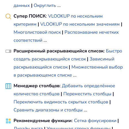
данных
|
Округлить
...
Супер ПОИСК
:
VLOOKUP по нескольким
критериям
|
VLOOKUP по нескольким значениям
|
Многолистовой поиск
|
Распознавание нечетких
соответствий
...
Расширенный раскрывающийся список
:
Быстро
создать раскрывающийся список
|
Зависимый
раскрывающийся список
|
Множественный выбор
в раскрывающемся списке
...
Менеджер столбцов
:
Добавить определённое
количество столбцов
|
Переместить столбцы
|
Переключить видимость скрытых столбцов
|
Сравнить диапазоны и столбцы
...
Рекомендуемые функции
:
Сетка фокусировки
|
Дизайн листа
|
Улучшенная строка формулы
|