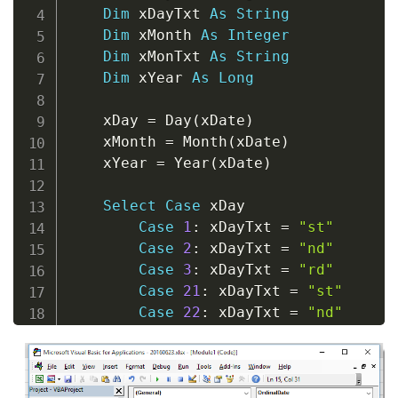
Dim
 xDayTxt 
As
String
Dim
 xMonth 
As
Integer
Dim
 xMonTxt 
As
String
Dim
 xYear 
As
Long
    xDay 
=
 Day
(
xDate
)
    xMonth 
=
 Month
(
xDate
)
    xYear 
=
 Year
(
xDate
)
Select
Case
 xDay

Case
1
:
 xDayTxt 
=
"st"
Case
2
:
 xDayTxt 
=
"nd"
Case
3
:
 xDayTxt 
=
"rd"
Case
21
:
 xDayTxt 
=
"st"
Case
22
:
 xDayTxt 
=
"nd"
Case
23
:
 xDayTxt 
=
"rd"
Case
31
:
 xDayTxt 
=
"st"
Case
Else
:
 xDayTxt 
=
"th"
End
Select