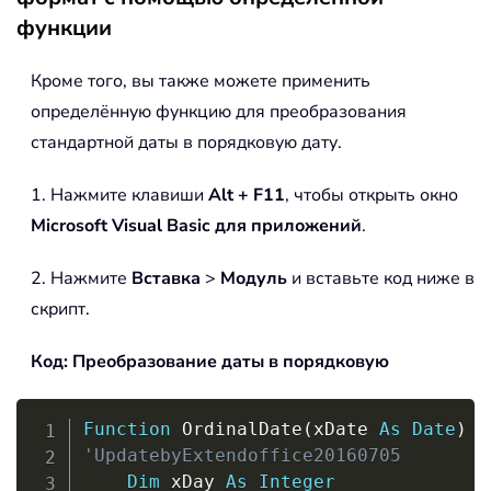
функции
Кроме того, вы также можете применить
определённую функцию для преобразования
стандартной даты в порядковую дату.
1. Нажмите клавиши
Alt + F11
, чтобы открыть окно
Microsoft Visual Basic для приложений
.
2. Нажмите
Вставка
>
Модуль
и вставьте код ниже в
скрипт.
Код: Преобразование даты в порядковую
Copy
Function
 OrdinalDate
(
xDate 
As
Date
)
'UpdatebyExtendoffice20160705
Dim
 xDay 
As
Integer