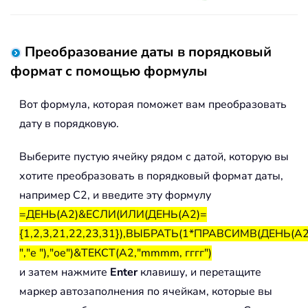
Преобразование даты в порядковый
формат с помощью формулы
Вот формула, которая поможет вам преобразовать
дату в порядковую.
Выберите пустую ячейку рядом с датой, которую вы
хотите преобразовать в порядковый формат даты,
например C2, и введите эту формулу
=ДЕНЬ(A2)&ЕСЛИ(ИЛИ(ДЕНЬ(A2)=
{1,2,3,21,22,23,31}),ВЫБРАТЬ(1*ПРАВСИМВ(ДЕНЬ(A2),
","е "),"ое")&ТЕКСТ(A2,"mmmm, гггг")
и затем нажмите
Enter
клавишу, и перетащите
маркер автозаполнения по ячейкам, которые вы