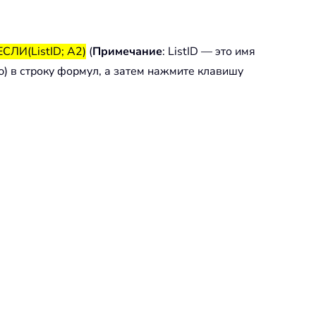
СЛИ(ListID; A2)
(
Примечание
: ListID — это имя
ю) в строку формул, а затем нажмите клавишу