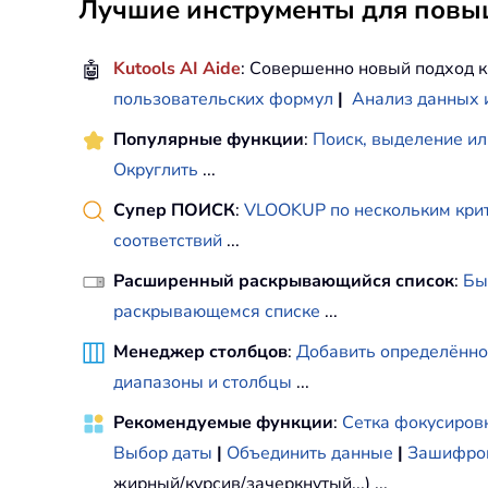
Лучшие инструменты для повыш
🤖
Kutools AI Aide
: Совершенно новый подход к
пользовательских формул
|
Анализ данных 
Популярные функции
:
Поиск, выделение ил
Округлить
...
Супер ПОИСК
:
VLOOKUP по нескольким кри
соответствий
...
Расширенный раскрывающийся список
:
Бы
раскрывающемся списке
...
Менеджер столбцов
:
Добавить определённо
диапазоны и столбцы
...
Рекомендуемые функции
:
Сетка фокусиров
Выбор даты
|
Объединить данные
|
Зашифров
жирный/курсив/зачеркнутый...) ...