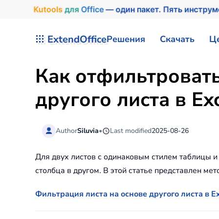
Kutools
для
Office
— один пакет. Пять инстру
Перейти к содержимому
ExtendOffice
Решения
Скачать
Ц
Как отфильтровать
другого листа в Ex
Author
Siluvia
•
Last modified
2025-08-26
Для двух листов с одинаковым стилем таблицы 
столбца в другом. В этой статье представлен мет
Фильтрация листа на основе другого листа в Ex