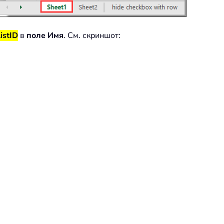
istID
в
поле
Имя
. См. скриншот: