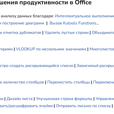
ения продуктивности в Office
 анализу данных благодаря:
Интеллектуальное выполнени
и построение диаграмм
|
Вызов Kutools Functions
…
и отметка дубликатов
|
Удалить пустые строки
|
Объединить
териям
|
VLOOKUP по нескольким значениям
|
Многолистов
стро создать раскрывающийся список
|
Зависимый раскры
е количество столбцов
|
Переместить столбцы
|
Переключи
ки
|
Дизайн листа
|
Улучшенная строка формулы
|
Управлен
ать/расшифровать ячейки
|
Отправить письмо по списку
|