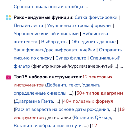
Сравнить диапазоны и столбцы
...
Рекомендуемые функции
:
Сетка фокусировки
|
Дизайн листа
|
Улучшенная строка формулы
|
Управление книгой и листами
|
Библиотека
автотекста
|
Выбор даты
|
Объединить данные
|
Зашифровать/расшифровать ячейки
|
Отправить
письмо по списку
|
Супер фильтр
|
Специальный
фильтр
(фильтр жирный/курсив/зачеркнутый...) ...
Топ15 наборов инструментов
:
12
текстовых
инструментов
(
Добавить текст
,
Удалить
определенные символы
, ...)
|
50+
типов диаграмм
(
Диаграмма Ганта
, ...)
|
40+ полезных
формул
(
Расчет возраста на основе даты рождения
, ...)
|
19
инструментов
для вставки (
Вставить QR-код
,
Вставить изображение по пути
, ...)
|
12