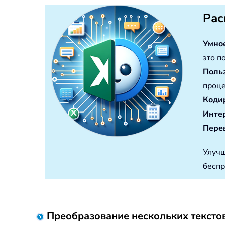
Рас
Умно
это п
Поль
проце
Коди
Инте
Перев
Улучш
беспр
Преобразование нескольких тексто