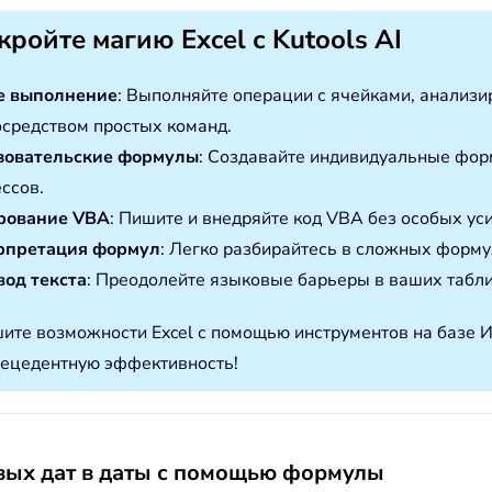
кройте магию Excel с Kutools AI
е выполнение
: Выполняйте операции с ячейками, анализ
осредством простых команд.
зовательские формулы
: Создавайте индивидуальные фор
ссов.
рование VBA
: Пишите и внедряйте код VBA без особых ус
рпретация формул
: Легко разбирайтесь в сложных форму
од текста
: Преодолейте языковые барьеры в ваших табл
ите возможности Excel с помощью инструментов на базе 
ецедентную эффективность!
вых дат в даты с помощью формулы