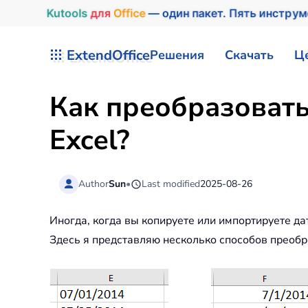
Kutools
для
Office
— один пакет. Пять инстру
Перейти к содержимому
ExtendOffice
Решения
Скачать
Ц
Как преобразовать 
Excel?
Author
Sun
•
Last modified
2025-08-26
Иногда, когда вы копируете или импортируете да
Здесь я представляю несколько способов преобраз