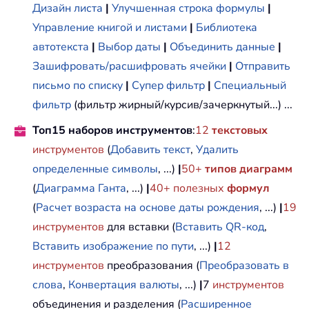
Дизайн листа
|
Улучшенная строка формулы
|
Управление книгой и листами
|
Библиотека
автотекста
|
Выбор даты
|
Объединить данные
|
Зашифровать/расшифровать ячейки
|
Отправить
письмо по списку
|
Супер фильтр
|
Специальный
фильтр
(фильтр жирный/курсив/зачеркнутый...) ...
Топ15 наборов инструментов
:
12
текстовых
инструментов
(
Добавить текст
,
Удалить
определенные символы
, ...)
|
50+
типов диаграмм
(
Диаграмма Ганта
, ...)
|
40+ полезных
формул
(
Расчет возраста на основе даты рождения
, ...)
|
19
инструментов
для вставки (
Вставить QR-код
,
Вставить изображение по пути
, ...)
|
12
инструментов
преобразования (
Преобразовать в
слова
,
Конвертация валюты
, ...)
|
7
инструментов
объединения и разделения (
Расширенное