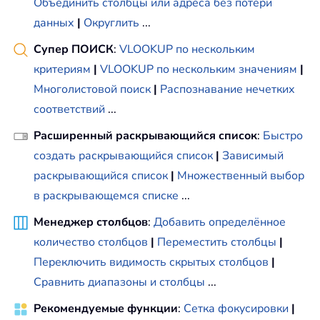
Объединить столбцы или адреса без потери
данных
|
Округлить
...
Супер ПОИСК
:
VLOOKUP по нескольким
критериям
|
VLOOKUP по нескольким значениям
|
Многолистовой поиск
|
Распознавание нечетких
соответствий
...
Расширенный раскрывающийся список
:
Быстро
создать раскрывающийся список
|
Зависимый
раскрывающийся список
|
Множественный выбор
в раскрывающемся списке
...
Менеджер столбцов
:
Добавить определённое
количество столбцов
|
Переместить столбцы
|
Переключить видимость скрытых столбцов
|
Сравнить диапазоны и столбцы
...
Рекомендуемые функции
:
Сетка фокусировки
|