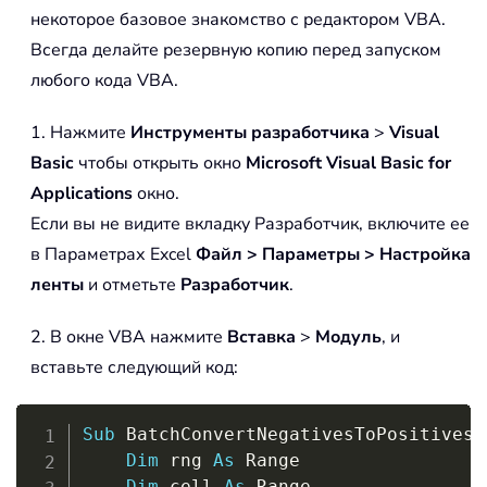
некоторое базовое знакомство с редактором VBA.
Всегда делайте резервную копию перед запуском
любого кода VBA.
1. Нажмите
Инструменты разработчика
>
Visual
Basic
чтобы открыть окно
Microsoft Visual Basic for
Applications
окно.
Если вы не видите вкладку Разработчик, включите ее
в Параметрах Excel
Файл > Параметры > Настройка
ленты
и отметьте
Разработчик
.
2. В окне VBA нажмите
Вставка
>
Модуль
, и
вставьте следующий код:
Copy
Sub
 BatchConvertNegativesToPositives
(
Dim
 rng 
As
 Range

Dim
 cell 
As
 Range
