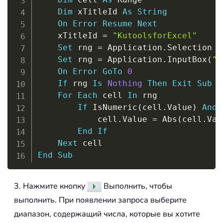
Dim
 xTitleId 
As
String
On
Error
Resume
Next
    xTitleId 
=
"KutoolsforExcel"
Set
 rng 
=
 Application
.
Selection

Set
 rng 
=
 Application
.
InputBox
(
"S
On
Error
GoTo
0
If
 rng 
Is
Nothing
Then
Exit
Sub
For
Each
 cell 
In
 rng

If
 IsNumeric
(
cell
.
Value
)
And
 
            cell
.
Value 
=
 Abs
(
cell
.
Val
End
If
Next
End
Sub
3. Нажмите кнопку
Выполнить, чтобы
выполнить. При появлении запроса выберите
диапазон, содержащий числа, которые вы хотите