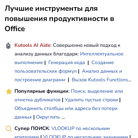
Лучшие инструменты для
повышения продуктивности в
Office
🤖
Kutools AI Aide
: Совершенно новый подход к
анализу данных благодаря:
Интеллектуальное
выполнение
|
Генерация кода
|
Создание
пользовательских формул
|
Анализ данных и
построение диаграмм
|
Вызов Kutools Functions
…
Популярные функции
:
Поиск, выделение или
отметка дубликатов
|
Удалить пустые строки
|
Объединить столбцы или адреса без потери
данных
|
Округлить
...
Супер ПОИСК
:
VLOOKUP по нескольким
критериям
|
VLOOKUP по нескольким значениям
|