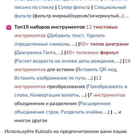
письмо по списку
|
Супер фильтр
|
Специальный
фильтр
(фильтр жирный/курсив/зачеркнутый...) ...
Топ15 наборов инструментов
:
12
текстовых
инструментов
(
Добавить текст
,
Удалить
определенные символы
, ...)
|
50+
типов диаграмм
(
Диаграмма Ганта
, ...)
|
40+ полезных
формул
(
Расчет возраста на основе даты рождения
, ...)
|
19
инструментов
для вставки (
Вставить QR-код
,
Вставить изображение по пути
, ...)
|
12
инструментов
преобразования (
Преобразовать в
слова
,
Конвертация валюты
, ...)
|
7
инструментов
объединения и разделения (
Расширенное
объединение строк
,
Разделить ячейки
, ...)
|
... и
многое другое
Используйте Kutools на предпочитаемом вами языке