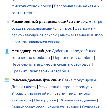
Многолистовой поиск
|
Распознавание нечетких
соответствий
...
Расширенный раскрывающийся список
:
Быстро
создать раскрывающийся список
|
Зависимый
раскрывающийся список
|
Множественный выбор
в раскрывающемся списке
...
Менеджер столбцов
:
Добавить определённое
количество столбцов
|
Переместить столбцы
|
Переключить видимость скрытых столбцов
|
Сравнить диапазоны и столбцы
...
Рекомендуемые функции
:
Сетка фокусировки
|
Дизайн листа
|
Улучшенная строка формулы
|
Управление книгой и листами
|
Библиотека
автотекста
|
Выбор даты
|
Объединить данные
|
Зашифровать/расшифровать ячейки
|
Отправить