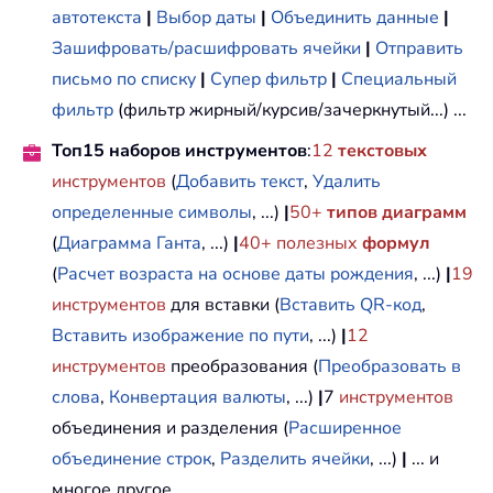
автотекста
|
Выбор даты
|
Объединить данные
|
Зашифровать/расшифровать ячейки
|
Отправить
письмо по списку
|
Супер фильтр
|
Специальный
фильтр
(фильтр жирный/курсив/зачеркнутый...) ...
Топ15 наборов инструментов
:
12
текстовых
инструментов
(
Добавить текст
,
Удалить
определенные символы
, ...)
|
50+
типов диаграмм
(
Диаграмма Ганта
, ...)
|
40+ полезных
формул
(
Расчет возраста на основе даты рождения
, ...)
|
19
инструментов
для вставки (
Вставить QR-код
,
Вставить изображение по пути
, ...)
|
12
инструментов
преобразования (
Преобразовать в
слова
,
Конвертация валюты
, ...)
|
7
инструментов
объединения и разделения (
Расширенное
объединение строк
,
Разделить ячейки
, ...)
|
... и
многое другое