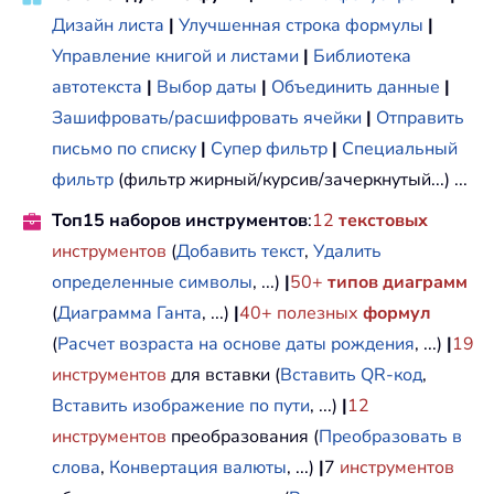
Дизайн листа
|
Улучшенная строка формулы
|
Управление книгой и листами
|
Библиотека
автотекста
|
Выбор даты
|
Объединить данные
|
Зашифровать/расшифровать ячейки
|
Отправить
письмо по списку
|
Супер фильтр
|
Специальный
фильтр
(фильтр жирный/курсив/зачеркнутый...) ...
Топ15 наборов инструментов
:
12
текстовых
инструментов
(
Добавить текст
,
Удалить
определенные символы
, ...)
|
50+
типов диаграмм
(
Диаграмма Ганта
, ...)
|
40+ полезных
формул
(
Расчет возраста на основе даты рождения
, ...)
|
19
инструментов
для вставки (
Вставить QR-код
,
Вставить изображение по пути
, ...)
|
12
инструментов
преобразования (
Преобразовать в
слова
,
Конвертация валюты
, ...)
|
7
инструментов