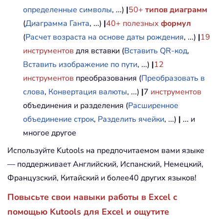
определенные символы
, ...)
|
50+
типов диаграмм
(
Диаграмма Ганта
, ...)
|
40+ полезных
формул
(
Расчет возраста на основе даты рождения
, ...)
|
19
инструментов
для вставки (
Вставить QR-код
,
Вставить изображение по пути
, ...)
|
12
инструментов
преобразования (
Преобразовать в
слова
,
Конвертация валюты
, ...)
|
7
инструментов
объединения и разделения (
Расширенное
объединение строк
,
Разделить ячейки
, ...)
|
... и
многое другое
Используйте Kutools на предпочитаемом вами языке
— поддерживает Английский, Испанский, Немецкий,
Французский, Китайский и более40 других языков!
Повысьте свои навыки работы в Excel с
помощью Kutools для Excel и ощутите