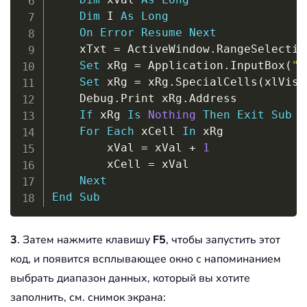
Dim
 I 
As
Long
On
Error
Resume
Next
    xTxt 
=
 ActiveWindow
.
RangeSelectio
Set
 xRg 
=
 Application
.
InputBox
(
"P
Set
 xRg 
=
 xRg
.
SpecialCells
(
xlVisi
    Debug
.
Print xRg
.
Address

If
 xRg 
Is
Nothing
Then
Exit
Sub
For
Each
 xCell 
In
 xRg

        xVal 
=
 xVal 
+
1
        xCell 
=
 xVal

Next
End
Sub
3
. Затем нажмите клавишу
F5
, чтобы запустить этот
код, и появится всплывающее окно с напоминанием
выбрать диапазон данных, который вы хотите
заполнить, см. снимок экрана: