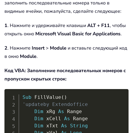
заполнить последовательные номера только в
видимые ячейки, пожалуйста, сделайте следующее:
1
. Нажмите и удерживайте клавиши
ALT + F11
, чтобы
открыть окно
Microsoft Visual Basic for Applications
.
2
. Нажмите
Insert
>
Module
и вставьте следующий код
в окно
Module
.
Код VBA: Заполнение последовательных номеров с
пропуском скрытых строк:
Copy
Sub
 FillValue
(
)
'updateby Extendoffice
Dim
 xRg 
As
 Range

Dim
 xCell 
As
 Range

Dim
 xTxt 
As
String
Dim
 xVal 
As
Long