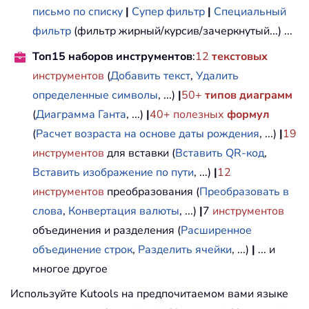
письмо по списку
|
Супер фильтр
|
Специальный
фильтр
(фильтр жирный/курсив/зачеркнутый...) ...
Топ15 наборов инструментов
:
12
текстовых
инструментов
(
Добавить текст
,
Удалить
определенные символы
, ...)
|
50+
типов диаграмм
(
Диаграмма Ганта
, ...)
|
40+ полезных
формул
(
Расчет возраста на основе даты рождения
, ...)
|
19
инструментов
для вставки (
Вставить QR-код
,
Вставить изображение по пути
, ...)
|
12
инструментов
преобразования (
Преобразовать в
слова
,
Конвертация валюты
, ...)
|
7
инструментов
объединения и разделения (
Расширенное
объединение строк
,
Разделить ячейки
, ...)
|
... и
многое другое
Используйте Kutools на предпочитаемом вами языке