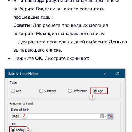
В
Тип вывода результата
выпадающем списке
выберите
Год
если вы хотите рассчитать
прошедшие годы;
Советы
: Для расчета прошедших месяцев
выберите
Месяц
из выпадающего списка
Для расчета прошедших дней выберите
День
из
выпадающего списка.
Нажмите
OK
. Смотрите скриншот: