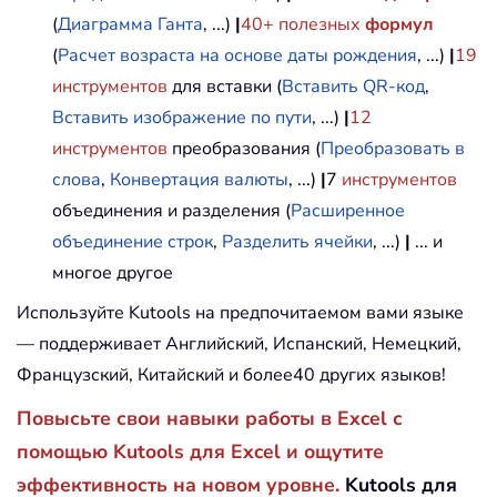
(
Диаграмма Ганта
, ...)
|
40+ полезных
формул
(
Расчет возраста на основе даты рождения
, ...)
|
19
инструментов
для вставки (
Вставить QR-код
,
Вставить изображение по пути
, ...)
|
12
инструментов
преобразования (
Преобразовать в
слова
,
Конвертация валюты
, ...)
|
7
инструментов
объединения и разделения (
Расширенное
объединение строк
,
Разделить ячейки
, ...)
|
... и
многое другое
Используйте Kutools на предпочитаемом вами языке
— поддерживает Английский, Испанский, Немецкий,
Французский, Китайский и более40 других языков!
Повысьте свои навыки работы в Excel с
помощью Kutools для Excel и ощутите
эффективность на новом уровне.
Kutools для