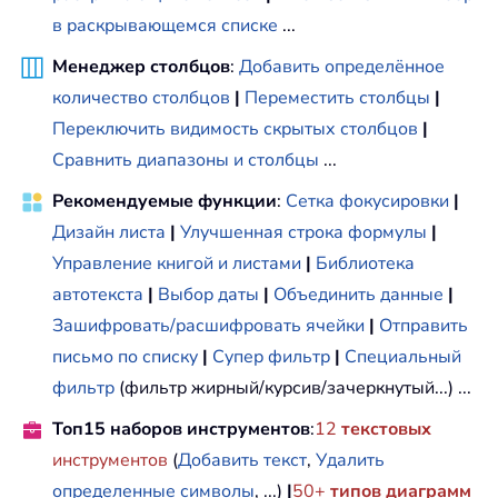
в раскрывающемся списке
...
Менеджер столбцов
:
Добавить определённое
количество столбцов
|
Переместить столбцы
|
Переключить видимость скрытых столбцов
|
Сравнить диапазоны и столбцы
...
Рекомендуемые функции
:
Сетка фокусировки
|
Дизайн листа
|
Улучшенная строка формулы
|
Управление книгой и листами
|
Библиотека
автотекста
|
Выбор даты
|
Объединить данные
|
Зашифровать/расшифровать ячейки
|
Отправить
письмо по списку
|
Супер фильтр
|
Специальный
фильтр
(фильтр жирный/курсив/зачеркнутый...) ...
Топ15 наборов инструментов
:
12
текстовых
инструментов
(
Добавить текст
,
Удалить
определенные символы
, ...)
|
50+
типов диаграмм