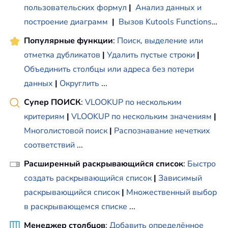
пользовательских формул
|
Анализ данных и
построение диаграмм
|
Вызов Kutools Functions
…
Популярные функции
:
Поиск, выделение или
отметка дубликатов
|
Удалить пустые строки
|
Объединить столбцы или адреса без потери
данных
|
Округлить
...
Супер ПОИСК
:
VLOOKUP по нескольким
критериям
|
VLOOKUP по нескольким значениям
|
Многолистовой поиск
|
Распознавание нечетких
соответствий
...
Расширенный раскрывающийся список
:
Быстро
создать раскрывающийся список
|
Зависимый
раскрывающийся список
|
Множественный выбор
в раскрывающемся списке
...
Менеджер столбцов
:
Добавить определённое