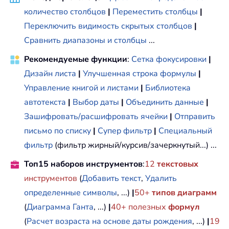
количество столбцов
|
Переместить столбцы
|
Переключить видимость скрытых столбцов
|
Сравнить диапазоны и столбцы
...
Рекомендуемые функции
:
Сетка фокусировки
|
Дизайн листа
|
Улучшенная строка формулы
|
Управление книгой и листами
|
Библиотека
автотекста
|
Выбор даты
|
Объединить данные
|
Зашифровать/расшифровать ячейки
|
Отправить
письмо по списку
|
Супер фильтр
|
Специальный
фильтр
(фильтр жирный/курсив/зачеркнутый...) ...
Топ15 наборов инструментов
:
12
текстовых
инструментов
(
Добавить текст
,
Удалить
определенные символы
, ...)
|
50+
типов диаграмм
(
Диаграмма Ганта
, ...)
|
40+ полезных
формул
(
Расчет возраста на основе даты рождения
, ...)
|
19