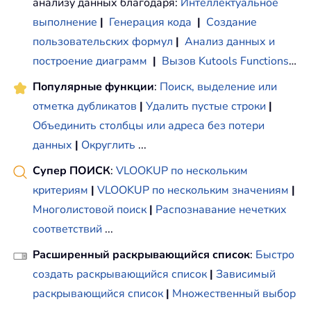
анализу данных благодаря:
Интеллектуальное
выполнение
|
Генерация кода
|
Создание
пользовательских формул
|
Анализ данных и
построение диаграмм
|
Вызов Kutools Functions
…
Популярные функции
:
Поиск, выделение или
отметка дубликатов
|
Удалить пустые строки
|
Объединить столбцы или адреса без потери
данных
|
Округлить
...
Супер ПОИСК
:
VLOOKUP по нескольким
критериям
|
VLOOKUP по нескольким значениям
|
Многолистовой поиск
|
Распознавание нечетких
соответствий
...
Расширенный раскрывающийся список
:
Быстро
создать раскрывающийся список
|
Зависимый
раскрывающийся список
|
Множественный выбор