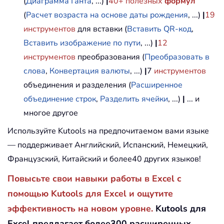
(
Диаграмма Ганта
, ...)
|
40+ полезных
формул
(
Расчет возраста на основе даты рождения
, ...)
|
19
инструментов
для вставки (
Вставить QR-код
,
Вставить изображение по пути
, ...)
|
12
инструментов
преобразования (
Преобразовать в
слова
,
Конвертация валюты
, ...)
|
7
инструментов
объединения и разделения (
Расширенное
объединение строк
,
Разделить ячейки
, ...)
|
... и
многое другое
Используйте Kutools на предпочитаемом вами языке
— поддерживает Английский, Испанский, Немецкий,
Французский, Китайский и более40 других языков!
Повысьте свои навыки работы в Excel с
помощью Kutools для Excel и ощутите
эффективность на новом уровне.
Kutools для
Excel предлагает более300 расширенных