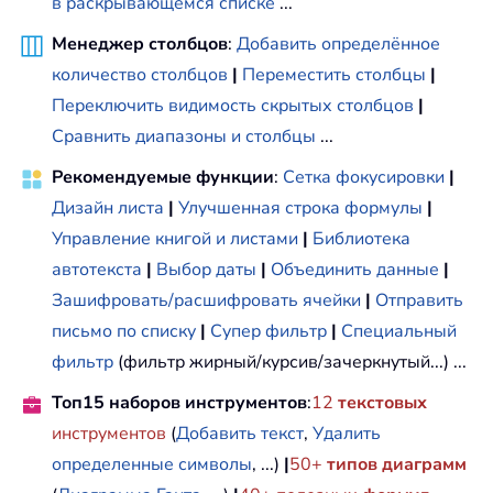
в раскрывающемся списке
...
Менеджер столбцов
:
Добавить определённое
количество столбцов
|
Переместить столбцы
|
Переключить видимость скрытых столбцов
|
Сравнить диапазоны и столбцы
...
Рекомендуемые функции
:
Сетка фокусировки
|
Дизайн листа
|
Улучшенная строка формулы
|
Управление книгой и листами
|
Библиотека
автотекста
|
Выбор даты
|
Объединить данные
|
Зашифровать/расшифровать ячейки
|
Отправить
письмо по списку
|
Супер фильтр
|
Специальный
фильтр
(фильтр жирный/курсив/зачеркнутый...) ...
Топ15 наборов инструментов
:
12
текстовых
инструментов
(
Добавить текст
,
Удалить
определенные символы
, ...)
|
50+
типов диаграмм