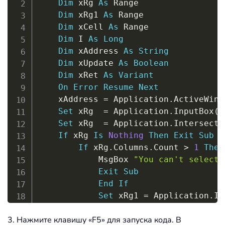
Dim
 xRg 
As
 Range

Dim
 xRg1 
As
 Range

Dim
 xCell 
As
 Range

Dim
 I 
As
Long
Dim
 xAddress 
As
String
Dim
 xUpdate 
As
Boolean
Dim
 xRet 
As
Variant
On
Error
Resume
Next
	xAddress 
=
 Application
.
ActiveWind
Set
 xRg  
=
 Application
.
InputBox
(
"
Set
 xRg  
=
 Application
.
Intersect
(
If
 xRg 
Is
Nothing
Then
Exit
Sub
If
 xRg
.
Columns
.
Count 
>
1
Then
			MsgBox 
"You can't select 
Exit
Sub
End
If
Set
 xRg1 
=
 Application
.
In
Set
 xRg1 
=
 xRg1
.
Range
(
"A1
3. Нажмите клавишу «F5» для запуска кода. В
If
 xRg1 
Is
Nothing
Then
E