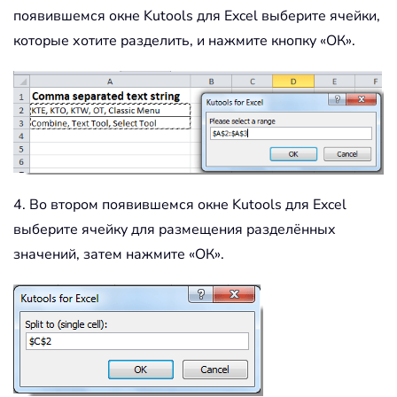
				xUpdate 
=
 Application
появившемся окне Kutools для Excel выберите ячейки,
				Application
.
ScreenUpd
которые хотите разделить, и нажмите кнопку «ОК».
For
Each
 xCell 
In
 xRg

					xRet 
=
 Split
(
xCel
					xRg1
.
Worksheet
.
Ra
					I 
=
 I 
+
 UBound
(
xR
Next
				Application
.
ScreenUpd
End
Sub
4. Во втором появившемся окне Kutools для Excel
выберите ячейку для размещения разделённых
значений, затем нажмите «ОК».