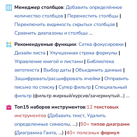
Менеджер столбцов
:
Добавить определённое
количество столбцов
|
Переместить столбцы
|
Переключить видимость скрытых столбцов
|
Сравнить диапазоны и столбцы
...
Рекомендуемые функции
:
Сетка фокусировки
|
Дизайн листа
|
Улучшенная строка формулы
|
Управление книгой и листами
|
Библиотека
автотекста
|
Выбор даты
|
Объединить данные
|
Зашифровать/расшифровать ячейки
|
Отправить
письмо по списку
|
Супер фильтр
|
Специальный
фильтр
(фильтр жирный/курсив/зачеркнутый...) ...
Топ15 наборов инструментов
:
12
текстовых
инструментов
(
Добавить текст
,
Удалить
определенные символы
, ...)
|
50+
типов диаграмм
(
Диаграмма Ганта
, ...)
|
40+ полезных
формул